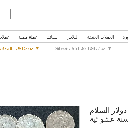
رة
العملات العتيقة
البلاتين
سبائك
عملة فضية
عملات
4233.80 USD/oz ▼
Silver : $61.26 USD/oz ▼
ولار السلام
سنة عشوائية