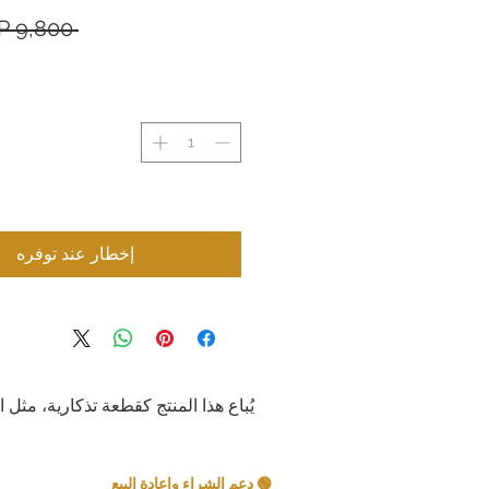
 ‏9,800 JP¥ 
إخطار عند توفره
يُباع هذا المنتج كقطعة تذكارية، مثل 
🟢 دعم الشراء وإعادة البيع