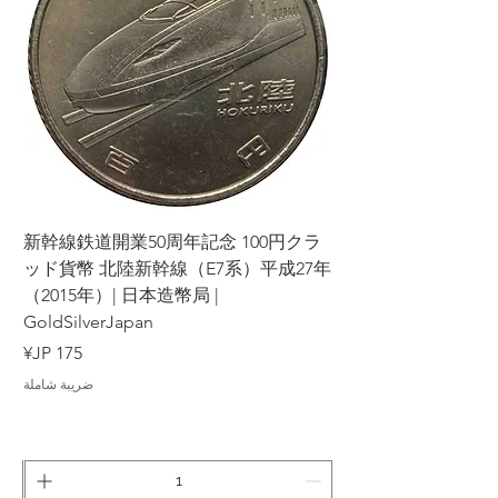
ラ
新幹線鉄道開業50周年記念 100円クラ
7年
ッド貨幣 北陸新幹線（E7系）平成27年
（2015年）| 日本造幣局 |
GoldSilverJapan
السعر
ضريبة شاملة