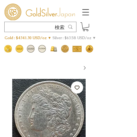
Gold : $4341.30 USD/oz ▼
Silver : $63.58 USD/oz ▼