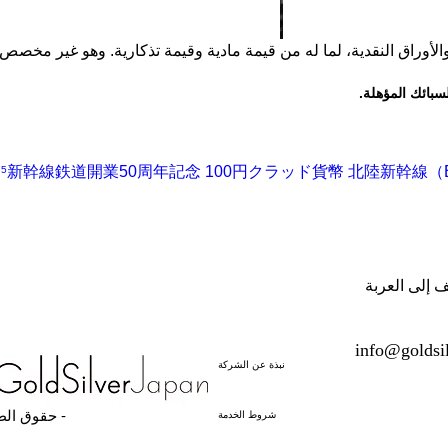
新幹線鉄道開業50周年記念 100円クラッド貨幣 北陸新幹線（E7系）平成
ال
ف إلى العربة
info@goldsi
نبذة عن الشركة
حقوق الطبع والنشر 2023 -
شروط الخدمة