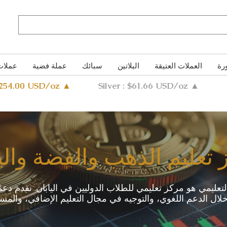
رة
العملات العتيقة
البلاتين
سبائك
عملة فضية
عملات
4254.00 USD/oz ▲
Silver : $61.66 USD/oz ▲
تعليم الذهب والفضة والي
لتعليمي هو مركز تعليمي للطلاب الدوليين في اليابان. نقدم دعم