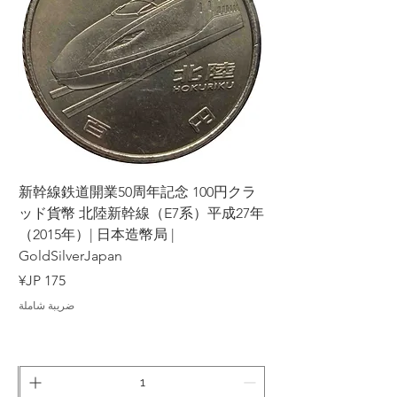
ラ
新幹線鉄道開業50周年記念 100円クラ
7年
ッド貨幣 北陸新幹線（E7系）平成27年
（2015年）| 日本造幣局 |
GoldSilverJapan
السعر
ضريبة شاملة