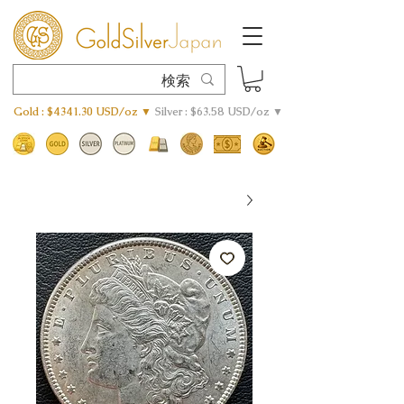
Gold : $4341.30 USD/oz ▼
Silver : $63.58 USD/oz ▼