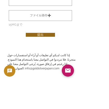
ファイル添付
15MGまで
提出
إذا كانت لديكم أي تعليقات أو آراء أو استفسارات حول
متجرنا، فلا تترددوا في التواصل معنا باستخدام هذا النموذج.
إذا رغبتم في إرفاق صورة، يُرجى التواصل معنا على
info@goldsilverjapan.com
العنوان التالي:
حقوق الطبع والنشر
2023 -