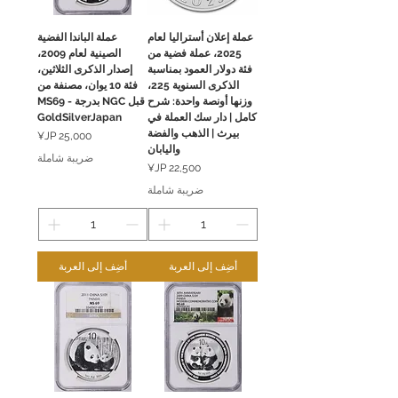
عملة إعلان أستراليا لعام
عملة الباندا الفضية
2025، عملة فضية من
الصينية لعام 2009،
فئة دولار العمود بمناسبة
إصدار الذكرى الثلاثين،
الذكرى السنوية 225،
فئة 10 يوان، مصنفة من
وزنها أونصة واحدة: شرح
قبل NGC بدرجة MS69 -
كامل | دار سك العملة في
GoldSilverJapan
بيرث | الذهب والفضة
السعر
واليابان
ضريبة شاملة
السعر
ضريبة شاملة
أضِف إلى العربة
أضِف إلى العربة