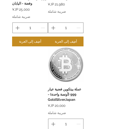
وفضة - اليابان
السعر
السعر
ضريبة شاملة
ضريبة شاملة
أضِف إلى العربة
أضِف إلى العربة
عملة بيتكوين فضية عيار
999 (أونصة واحدة) -
GoldSilverJapan
السعر
ضريبة شاملة