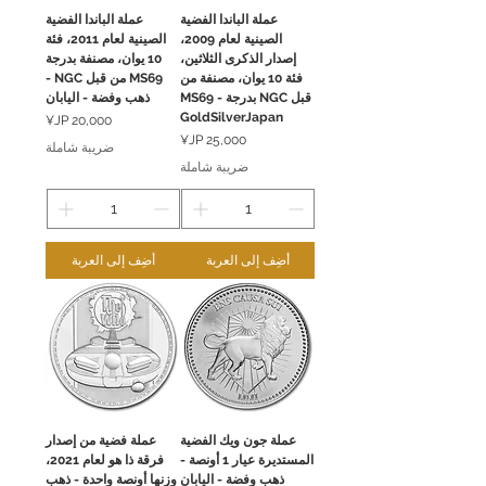
عملة الباندا الفضية
عملة الباندا الفضية
الصينية لعام 2009،
الصينية لعام 2011، فئة
إصدار الذكرى الثلاثين،
10 يوان، مصنفة بدرجة
فئة 10 يوان، مصنفة من
MS69 من قبل NGC -
قبل NGC بدرجة MS69 -
ذهب وفضة - اليابان
GoldSilverJapan
السعر
السعر
ضريبة شاملة
ضريبة شاملة
أضِف إلى العربة
أضِف إلى العربة
عملة جون ويك الفضية
عملة فضية من إصدار
المستديرة عيار 1 أونصة -
فرقة ذا هو لعام 2021،
ذهب وفضة - اليابان
وزنها أونصة واحدة - ذهب