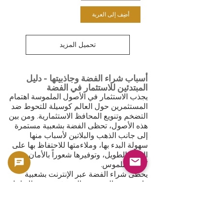
أضِف إلى العربة
تحميل المزيد
أسباب شراء الفضة وجاذبيتها - دليل
المبتدئين للاستثمار في الفضة
يجذب الاستثمار في الأصول الملموسة اهتمام
المستثمرين حول العالم كوسيلة للتحوط ضد
التضخم وتنويع المحافظ الاستثمارية. ومن بين
هذه الأصول، تحظى الفضة بشعبية مستمرة
إلى جانب الذهب والبلاتين لأسباب منها
سهولة البدء بها، وملاءمتها للاحتفاظ بها على
المدى الطويل، وتوفيرها شعوراً بالأمان
كأصل ملموس.
يحظى شراء الفضة عبر الإنترنت بشعبية
واسعة بين العديد من المستثمرين، وذلك لما
يوفره من مرونة كبيرة في مقارنة الأسعار
واختيار المنتجات. سنشرح هنا بالتفصيل
الفروقات بين كل منتج ومزاياه، مثل العملات