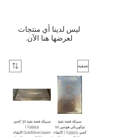
لعرضها هنا الآن.
تصفية
سبيكة فضة نقية
سبيكة فضة نقية 30 كجم،
توكوريكي هونتين 10
999.9% |
كجم، 999.9% | [النقاء:
GoldSilverJapan [النقاء: