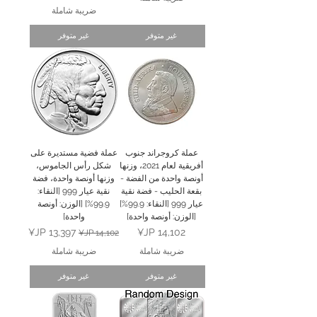
ضريبة شاملة
غير متوفر
غير متوفر
عملة كروجراند جنوب
عملة فضية مستديرة على
أفريقية لعام 2021، وزنها
شكل رأس الجاموس،
أونصة واحدة من الفضة -
وزنها أونصة واحدة، فضة
بقعة الحليب - فضة نقية
نقية عيار 999 [النقاء:
عيار 999 [النقاء: 99.9%]
99.9%] [الوزن: أونصة
[الوزن: أونصة واحدة]
واحدة]
السعر
سعر عادي
سعر البيع
ضريبة شاملة
ضريبة شاملة
غير متوفر
غير متوفر