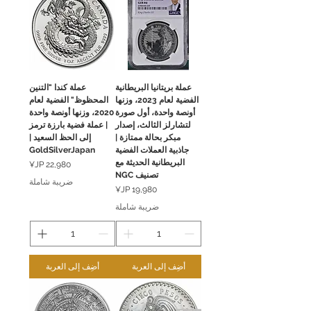
عملة بريتانيا البريطانية
عملة كندا "التنين
الفضية لعام 2023، وزنها
المحظوظ" الفضية لعام
أونصة واحدة، أول صورة
2020، وزنها أونصة واحدة
لتشارلز الثالث، إصدار
| عملة فضية بارزة ترمز
مبكر بحالة ممتازة |
إلى الحظ السعيد |
جاذبية العملات الفضية
GoldSilverJapan
البريطانية الحديثة مع
السعر
تصنيف NGC
ضريبة شاملة
السعر
ضريبة شاملة
أضِف إلى العربة
أضِف إلى العربة