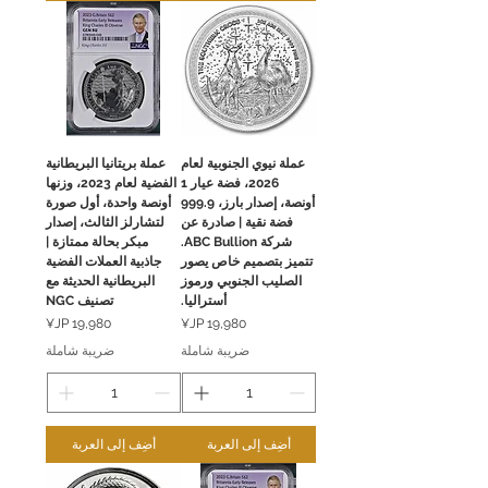
عملة نيوي الجنوبية لعام
عملة بريتانيا البريطانية
2026، فضة عيار 1
الفضية لعام 2023، وزنها
أونصة، إصدار بارز، 999.9
أونصة واحدة، أول صورة
فضة نقية | صادرة عن
لتشارلز الثالث، إصدار
شركة ABC Bullion.
مبكر بحالة ممتازة |
تتميز بتصميم خاص يصور
جاذبية العملات الفضية
الصليب الجنوبي ورموز
البريطانية الحديثة مع
أستراليا.
تصنيف NGC
السعر
السعر
ضريبة شاملة
ضريبة شاملة
أضِف إلى العربة
أضِف إلى العربة