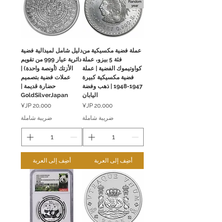
عملة فضية مكسيكية من
دليل شامل لميدالية فضية
فئة 5 بيزو، عملة
دائرية عيار 999 من تقويم
كواوتيموك الفضية | عملة
الأزتك (أونصة واحدة) |
فضية مكسيكية كبيرة
عملات فضية بتصميم
1947-1948 | ذهب وفضة
حضارة قديمة |
اليابان
GoldSilverJapan
السعر
السعر
ضريبة شاملة
ضريبة شاملة
أضِف إلى العربة
أضِف إلى العربة