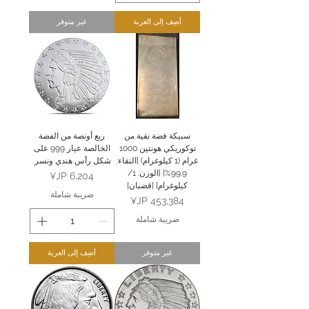
أضِف إلى العربة
غير متوفر
سبيكة فضة نقية من
ربع أونصة من الفضة
توكوريكي هونتين 1000
الخالصة عيار 999 على
غرام (1 كيلوغرام) [النقاء:
شكل رأس هندي ونسر.
99.9%] [الوزن: 1/
السعر
كيلوغرام] [قضبان]
ضريبة شاملة
السعر
ضريبة شاملة
غير متوفر
أضِف إلى العربة