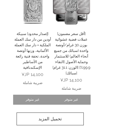
[أقل سعر مضمون]
[إصدار محدود] سبيكة
عملات فضية عشوائية
أودين من دار سك العملة
بوزن 30 غرام/أونصة
الملكية × دار سك العملة
واحدة (سبائك من جميع
الألمانية، وزنها أونصة
أنحاء العالم) للاستثمار
واحدة، تحفة فنية رائعة
وحماية الأصول [النقاء:
من الأساطير
99.9%] [الوزن: 31.1 غرام]
الإسكندنافية
[سبائك]
السعر
السعر
ضريبة شاملة
ضريبة شاملة
غير متوفر
غير متوفر
تحميل المزيد