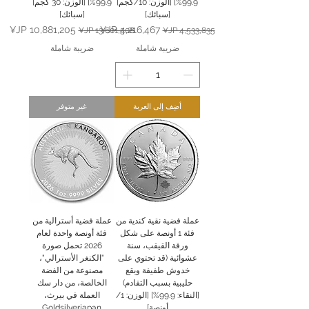
99.9%] [الوزن: 10/كجم]
99.9%] [الوزن: 30 كجم]
[سبائك]
[سبائك]
سعر عادي
سعر البيع
سعر عادي
سعر البيع
ضريبة شاملة
ضريبة شاملة
أضِف إلى العربة
غير متوفر
عملة فضية نقية كندية من
عملة فضية أسترالية من
فئة 1 أونصة على شكل
فئة أونصة واحدة لعام
ورقة القيقب، سنة
2026 تحمل صورة
عشوائية (قد تحتوي على
"الكنغر الأسترالي"،
خدوش طفيفة وبقع
مصنوعة من الفضة
حليبية بسبب التقادم)
الخالصة، من دار سك
[النقاء: 99.9%] [الوزن: 1/
العملة في بيرث،
أونصة]
Goldsilverjapan