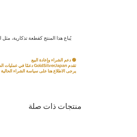
يُباع هذا المنتج كقطعة تذكارية، مثل 
🟢 دعم الشراء وإعادة البيع
تقدم GoldSilverJapan دعمًا في عمليات الشراء للعملات المعدنية ومنتجات السبائك المؤهلة.
يرجى الاطلاع هنا على سياسة الشراء الحالية و
منتجات ذات صلة