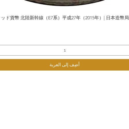
貨幣 北陸新幹線（E7系）平成27年（2015年）| 日本造幣局 | Gol
العرض السريع
أضِف إلى العربة