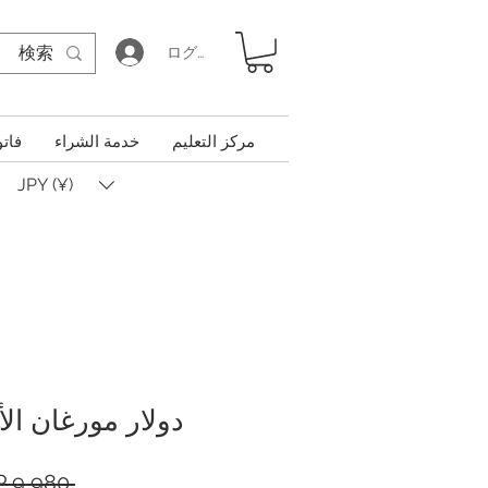
ログイン
مركز التعليم
خدمة الشراء
فاتو
JPY (¥)
دولار مورغان الأمر
 ‏9,980 JP¥ 