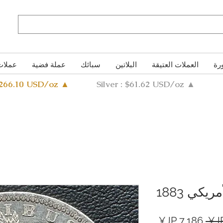
رة
العملات العتيقة
البلاتين
سبائك
عملة فضية
عملات
4266.10 USD/oz ▲
Silver : $61.62 USD/oz ▲
يكي 1883
سعر
سعر