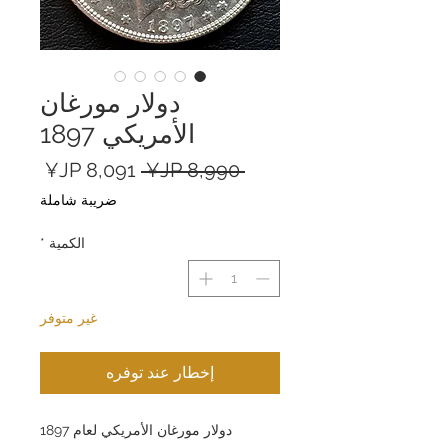
دولار مورغان
الأمريكي 1897
سعر
سعر
 ‏8,990 JP¥ 
عادي
البيع
ضريبة شاملة
الكمية
*
غير متوفر
إخطار عند توفره
دولار مورغان الأمريكي لعام 1897