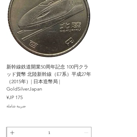
ラ
新幹線鉄道開業50周年記念 100円クラ
7年
ッド貨幣 北陸新幹線（E7系）平成27年
（2015年）| 日本造幣局 |
GoldSilverJapan
السعر
ضريبة شاملة