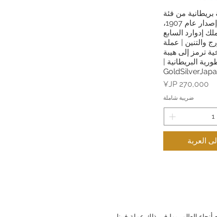
 بريطانية من فئة
 السريع
جنيه واحد، إصدار عام 1907،
ك إدوارد السابع
 والتنين | عملة
خية ترمز إلى هيبة
ورية البريطانية |
GoldSilverJap
السعر
ضريبة شاملة
ى العربة
ء 99.99% والتي تحظى بتقدير كبير في جميع أنحاء العالم، بما في ذلك عملة فيينا