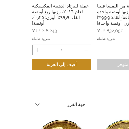
 من النمسا فيينا
عملة ليبرتاد الذهبية المكسيكية
 2020، وزنها أونصة واحدة
لعام ٢٠١٦، وزنها ربع أونصة
(مع علبة شفافة) [نقاء: 99.9%]
[نقاء: ٩٩٫٩٪] [وزن: ٠٫٢٥/
زن: أونصة واحدة]
أونصة]
السعر
السعر
ضريبة شاملة
ضريبة شاملة
متوفر
أضِف إلى العربة
جهة الفرز