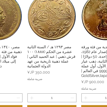
دية من فئة ورقة
مصر ١٢٩٣ هـ / السنة الثانية
السريع
العرض السريع
العرض
القيقب، إصدار عام 1982،
عشرة من الحكم (١٨٨٨) ١٠٠
أونصة واحدة، 50 دولارًا |
قرش ذهبي | عبد الحميد الثاني |
فؤاد الأول 
الثانية، ذهب عيار
عملة ذهبية تاريخية من عهد
إلى ميلاد 
دار الأول، أول عملة
الدولة العثمانية
ذ
ذهبية عيار 9999 في العالم |
السعر
GoldSilverJap
ضريبة شاملة
السعر
ضريبة شاملة