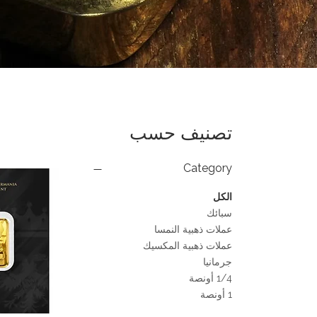
تصنيف حسب
Category
الكل
سبائك
عملات ذهبية النمسا
عملات ذهبية المكسيك
جرمانيا
1/4 أونصة
1 أونصة