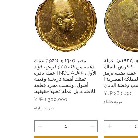
مصر، ١٣٤٠ هـ (١٩٢٢م)، عملة
مصر 1340 هـ (1922) عملة
 السريع
العرض السريع
ذهبية من فئة ١٠٠ قرش، الملك
ذهبية من فئة 500 قرش، فؤاد
| عملة ذهبية ترمز
الأول، NGC AU55 | عملة نادرة
المملكة المصرية |
تمتلك أهمية تاريخية وقيمة
هب وفضة اليابان
أصول، وليست مجرد قطعة
للاقتناء، بل عملة ذهبية حقيقية.
السعر
السعر
ضريبة شاملة
ضريبة شاملة