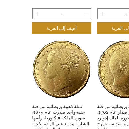
ى العربة
أضِف إلى العربة
 بريطانية من فئة
عملة ذهبية بريطانية من فئة
 السريع
العرض السريع
جنيه واحد، إصدار عام 1902،
جنيه واحد صدرت عام 1875،
رة الملك إدوارد
صورة الملكة فيكتوريا، رأسها
رة القديس جورج
الشاب، ودرع على الوجه الآخر،