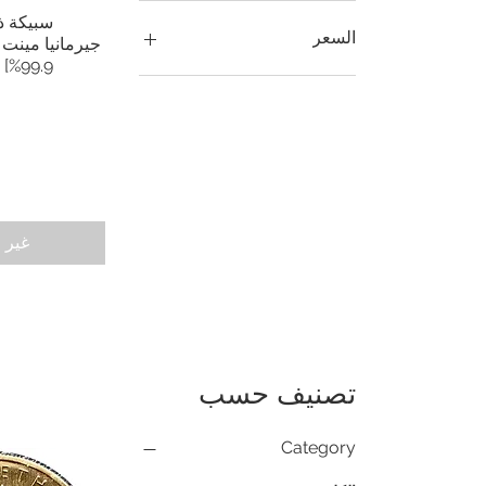
سبيكة ذ
السعر
99.9%] [الوزن: 1/أونصة]
غير 
تصنيف حسب
Category