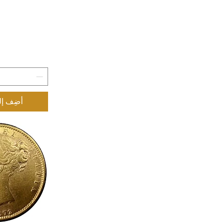
أضِف إل