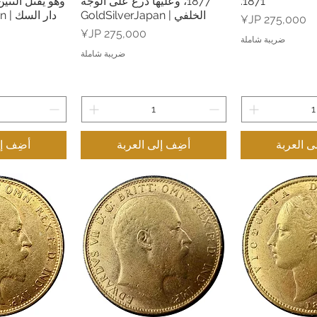
1871.
1877، وعليها درع على الوجه
وهو يقتل التني
الخلفي | GoldSilverJapan
دار السك | GoldSilverJapan
السعر
السعر
ضريبة شاملة
ضريبة شاملة
ى العربة
أضِف إلى العربة
أضِف إل