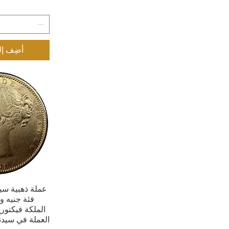
AU 55
بي سي جي اس
أضِف إل
عملة ذهبية سيا
العرض 
فئة جنيه و
الملكة فيكتوري
العملة في سيدني