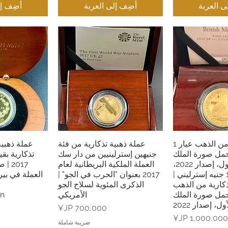
ى العربة
أضِف إلى العربة
أضِف إل
عملة تذكارية من الذهب عيار 1
عملة ذهبية تذكارية من فئة
عملة ذهبية
السريع
العرض السريع
العرض
حمل صورة الملك
جنيهين إسترلينيين من دار سك
جيمس الأول، إصدار 2022،
العملة الملكية البريطانية لعام
2017
بقيمة 100 جنيه إسترليني |
2017 بعنوان "الحرب في الجو" |
العملة في بي
كارية من الذهب
الذكرى المئوية لسلاح الجو
حمل صورة الملك
الأمريكي
an
، إصدار 2022
السعر
لسعر
ضريبة شاملة