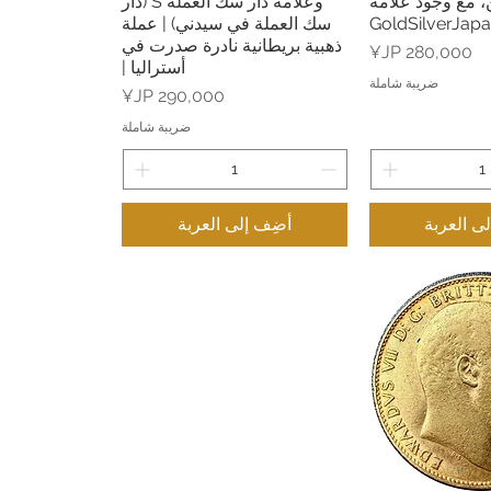
ن، مع وجود علامة
وعلامة دار سك العملة S (دار
سك العملة في سيدني) | عملة
ذهبية بريطانية نادرة صدرت في
السعر
أستراليا |
ضريبة شاملة
السعر
ضريبة شاملة
ى العربة
أضِف إلى العربة