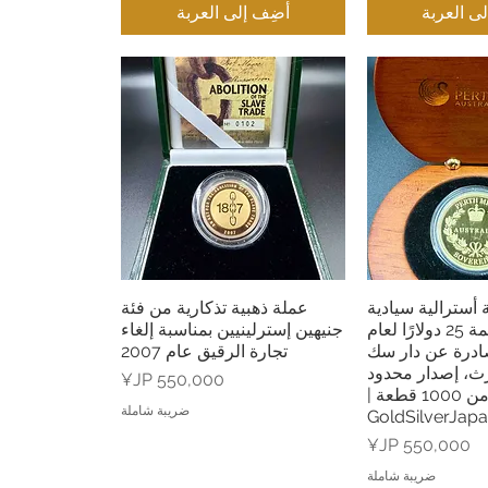
ى العربة
أضِف إلى العربة
 أسترالية سيادية
عملة ذهبية تذكارية من فئة
 السريع
العرض السريع
تذكارية بقيمة 25 دولارًا لعام
جنيهين إسترلينيين بمناسبة إلغاء
 | صادرة عن دار سك
تجارة الرقيق عام 2007
رث، إصدار محدود
السعر
من 1000 قطعة |
ضريبة شاملة
GoldSilverJap
السعر
ضريبة شاملة