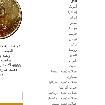
الكل
أمريكا
إنجلترا
إيران
مصر
هولندا
فرنسا
تونس
تركيا
عملة ذهبية كن
العرض 
روسيا
الصين
إليزابيث 
تايوان
9999، الإص
حديث
عملات ذهبية النمسا
an
بيضاوي
عملات ذهبية أستراليا
جنوب أفريقيا
عملات ذهبية أمريكية
عملات ذهبية المكسيك
عملات ذهبية صينية