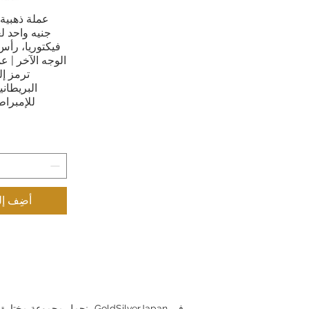
عملة ذهبية 
العرض 
فيكتوريا، رأ
الوجه الآخر | ع
ترمز إل
البريطان
للإمبراط
أضِف إل