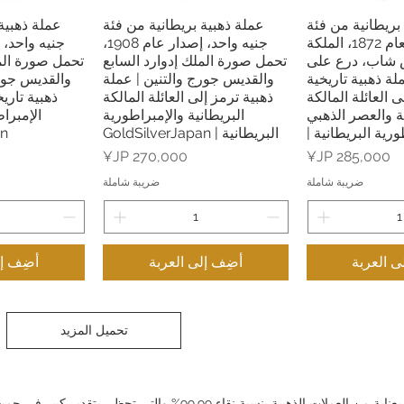
بريطانية من فئة
عملة ذهبية بريطانية من فئة
عملة ذهبية
السريع
العرض السريع
العرض
جنيه واحد لعام 1872، الملكة
جنيه واحد، إصدار عام 1908،
س شاب، درع على
تحمل صورة الملك إدوارد السابع
تحمل صورة المل
ملة ذهبية تاريخية
والقديس جورج والتنين | عملة
والقديس جورج
ى العائلة المالكة
ذهبية ترمز إلى العائلة المالكة
ذهبية تاري
ية والعصر الذهبي
البريطانية والإمبراطورية
الإمبراط
ورية البريطانية |
البريطانية | GoldSilverJapan
an
السعر
السعر
ضريبة شاملة
ضريبة شاملة
ى العربة
أضِف إلى العربة
أضِف إل
تحميل المزيد
في GoldSilverJapan، نحمل مجموعة مختارة بعناية من العملات الذهبية بنسبة نقا