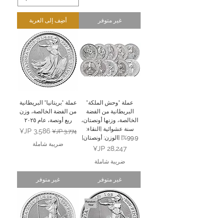
غير متوفر
أضِف إلى العربة
عملة "وحش الملكة"
عملة "بريتانيا" البريطانية
البريطانية من الفضة
من الفضة الخالصة، وزن
الخالصة، وزنها أونصتان،
ربع أونصة، عام ٢٠٢٥
سنة عشوائية [النقاء:
سعر عادي
سعر البيع
99.9%] [الوزن: أونصتان]
ضريبة شاملة
السعر
ضريبة شاملة
غير متوفر
غير متوفر