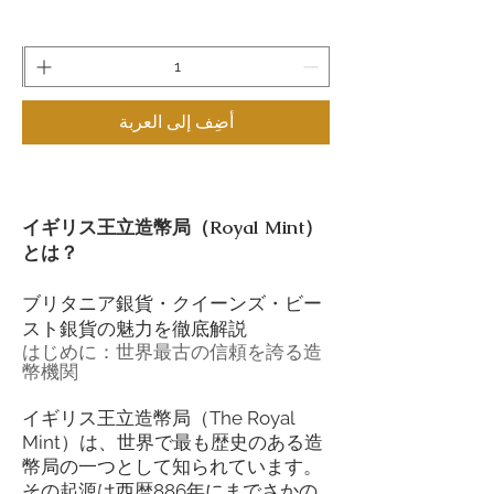
أضِف إلى العربة
イギリス王立造幣局（Royal Mint）
とは？
ブリタニア銀貨・クイーンズ・ビー
スト銀貨の魅力を徹底解説
はじめに：世界最古の信頼を誇る造
幣機関
イギリス王立造幣局（The Royal
Mint）は、世界で最も歴史のある造
幣局の一つとして知られています。
その起源は西暦886年にまでさかの