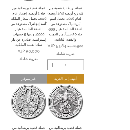
عملة بريطانية فضية من
عملة فضية بريطانية من
فئة ربع أونصة (1/4 أونصة)
فئة 2 أونصة، إصدار عام
لعام 2026، تحمل اسم
2016، تحمل شعار الملكة
"بريتانيا"، مصنوعة من
"أسد إنجلترا"، مصنوعة من
الفضة الخالصة عيار 999،
الفضة الخالصة عيار
فئة 50 بنساً، من الذهب
9999، وزنها 5 جنيهات
والفضة اليابانية.
إسترلينية، صادرة عن دار
سك العملة الملكية.
سعر عادي
سعر البيع
السعر
ضريبة شاملة
ضريبة شاملة
أضِف إلى العربة
غير متوفر
عملة فضية بريطانية من
عملة فضية بريطانية من