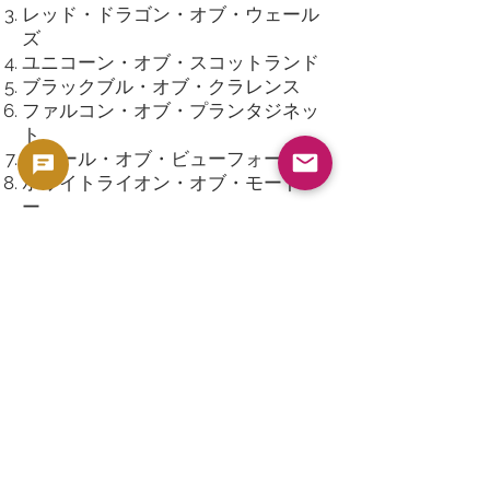
レッド・ドラゴン・オブ・ウェール
ズ
ユニコーン・オブ・スコットランド
ブラックブル・オブ・クラレンス
ファルコン・オブ・プランタジネッ
ト
イエール・オブ・ビューフォート
ホワイトライオン・オブ・モートマ
ー
ホワイトホース・オブ・ハノーヴァ
ー
グリフィン・オブ・ハノーヴァー
特徴：
2オンスサイズの大型銀貨で存在感
抜群
高純度・低発行枚数でプレミアム化
しやすい
シリーズ終了後も高いコレクション
価値