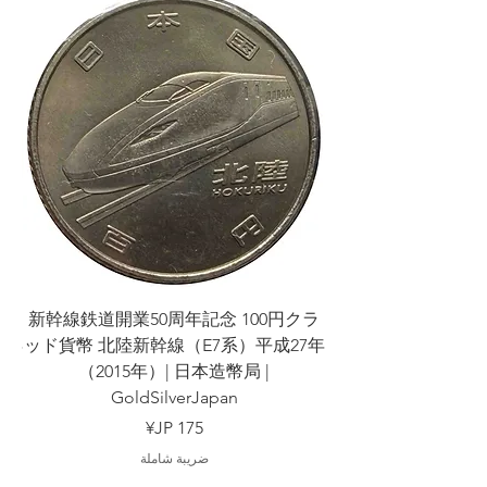
クラ
新幹線鉄道開業50周年記念 100円クラ
7年
ッド貨幣 北陸新幹線（E7系）平成27年
（2015年）| 日本造幣局 |
GoldSilverJapan
السعر
ضريبة شاملة