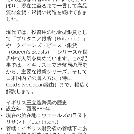
ぼり、現在に至るまで一貫して高品
質な金貨・銀貨の鋳造を続けてきま
した。
現代では、投資用の地金型銀貨とし
て「ブリタニア銀貨（Britannia）」
や「クイーンズ・ビースト銀貨
（Queen's Beasts）」シリーズが世
界中で人気を集めています。この記
事では、イギリス王立造幣局の歴史
から、主要な銀貨シリーズ、そして
日本国内での購入方法（特に
GoldSilverJapan経由）まで、幅広く
解説します。
イギリス王立造幣局の歴史
設立年：西暦886年
現在の所在地：ウェールズのラヌト
リサント（Llantrisant）
管轄：イギリス財務省の管轄下にあ