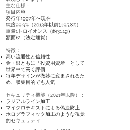
主な仕様：
項目内容
発行年1997年〜現在
純度99.9%（2013年以前は95.8%）
重量1トロイオンス（約31.1g）
額面£2（法定通貨）
特徴：
高い流通性と信頼性
金・銀ともに「投資用資産」として
世界中で高く評価
毎年デザインが微妙に変更されるた
め、収集目的でも人気
セキュリティ機能（2021年以降）：
ラジアルライン加工
マイクロテキストによる偽造防止
ホログラフィック加工のような視覚
的セキュリティ