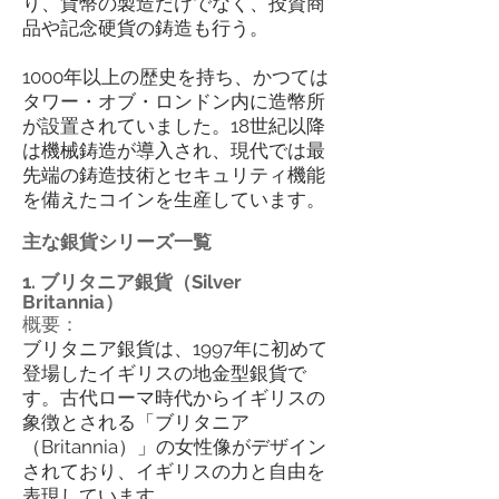
り、貨幣の製造だけでなく、投資商
品や記念硬貨の鋳造も行う。
1000年以上の歴史を持ち、かつては
タワー・オブ・ロンドン内に造幣所
が設置されていました。18世紀以降
は機械鋳造が導入され、現代では最
先端の鋳造技術とセキュリティ機能
を備えたコインを生産しています。
主な銀貨シリーズ一覧
1. ブリタニア銀貨（Silver
Britannia）
概要：
ブリタニア銀貨は、1997年に初めて
登場したイギリスの地金型銀貨で
す。古代ローマ時代からイギリスの
象徴とされる「ブリタニア
（Britannia）」の女性像がデザイン
されており、イギリスの力と自由を
表現しています。