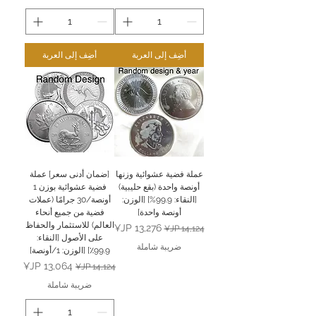
أضِف إلى العربة
أضِف إلى العربة
عملة فضية عشوائية وزنها
[ضمان أدنى سعر] عملة
أونصة واحدة (بقع حليبية)
فضية عشوائية بوزن 1
[النقاء: 99.9%] [الوزن:
أونصة/30 جرامًا (عملات
أونصة واحدة]
فضية من جميع أنحاء
العالم) للاستثمار والحفاظ
سعر عادي
سعر البيع
على الأصول [النقاء:
ضريبة شاملة
99.9٪] [الوزن: 1/أونصة]
سعر عادي
سعر البيع
ضريبة شاملة