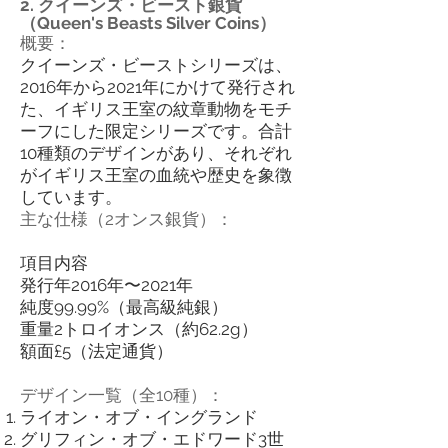
2. クイーンズ・ビースト銀貨
（Queen's Beasts Silver Coins）
概要：
クイーンズ・ビーストシリーズは、
2016年から2021年にかけて発行され
た、イギリス王室の紋章動物をモチ
ーフにした限定シリーズです。合計
10種類のデザインがあり、それぞれ
がイギリス王室の血統や歴史を象徴
しています。
主な仕様（2オンス銀貨）：
項目内容
発行年2016年〜2021年
純度99.99%（最高級純銀）
重量2トロイオンス（約62.2g）
額面£5（法定通貨）
デザイン一覧（全10種）：
ライオン・オブ・イングランド
グリフィン・オブ・エドワード3世