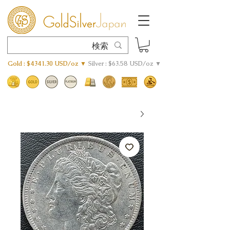
Gold : $4341.30 USD/oz ▼
Silver : $63.58 USD/oz ▼