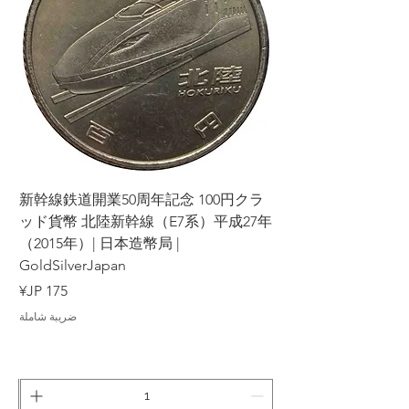
ラ
新幹線鉄道開業50周年記念 100円クラ
7年
ッド貨幣 北陸新幹線（E7系）平成27年
（2015年）| 日本造幣局 |
GoldSilverJapan
السعر
ضريبة شاملة