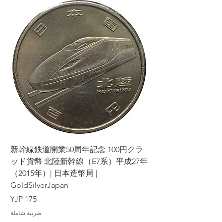
ラ
新幹線鉄道開業50周年記念 100円クラ
7年
ッド貨幣 北陸新幹線（E7系）平成27年
（2015年）| 日本造幣局 |
GoldSilverJapan
السعر
ضريبة شاملة