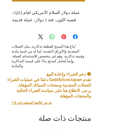
عملة دولار السلام الأمريكي لعام 1923،
فضية اللون، فئة 1 دولار، عملة قديمة
يُباع هذا المنتج كقطعة تذكارية، مثل العملات
المعدنية والأوراق النقدية، لما له من قيمة مادية
وقيمة تذكارية. وهو غير مخصص للاستخدام كعملة،
وإنما يُعامل كمنتج بناءً على قيمته التذكارية
والمادية.
🟢 دعم الشراء وإعادة البيع
تقدم GoldSilverJapan دعمًا في عمليات الشراء
للعملات المعدنية ومنتجات السبائك المؤهلة.
يرجى الاطلاع هنا على سياسة الشراء الحالية
والمنتجات المؤهلة.
👈 عرض قائمة المشتريات
منتجات ذات صلة