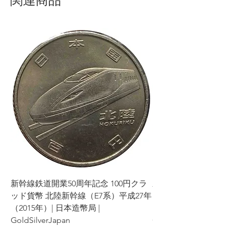
新幹線鉄道開業50周年記念 100円クラ
新幹線鉄道開業50周年
ッド貨幣 北陸新幹線（E7系）平成27年
ッド貨幣 上越新幹線
（2015年）| 日本造幣局 |
（2015年）| 日本造幣
GoldSilverJapan
GoldSilverJapan