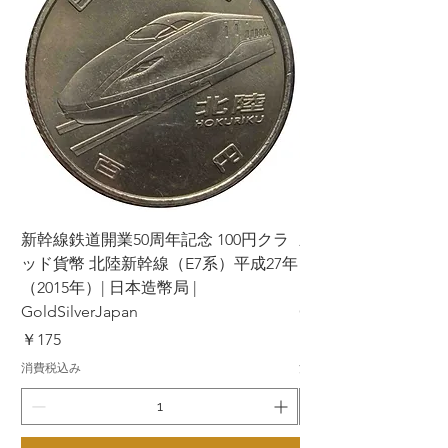
新幹線鉄道開業50周年記念 100円クラ
新幹線鉄道開業50周年
ッド貨幣 北陸新幹線（E7系）平成27年
ッド貨幣 上越新幹線
（2015年）| 日本造幣局 |
（2015年）| 日本造幣
GoldSilverJapan
GoldSilverJapan
価格
価格
￥175
￥175
消費税込み
消費税込み