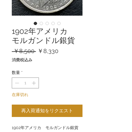
1902年アメリカ
モルガンドル銀貨
通
セ
 ￥8,500 
￥8,330
常
ー
消費税込み
価
ル
格
価
数量
*
格
在庫切れ
再入荷通知をリクエスト
1902年アメリカ モルガンドル銀貨