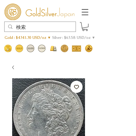
Gold : $4341.30 USD/oz ▼
Silver : $63.58 USD/oz ▼