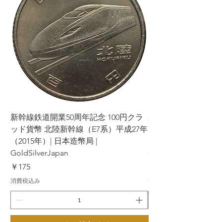
新幹線鉄道開業50周年記念 100円クラ
新幹線鉄道開業50周年
ッド貨幣 北陸新幹線（E7系）平成27年
ッド貨幣 上越新幹線
（2015年）| 日本造幣局 |
（2015年）| 日本造幣
GoldSilverJapan
GoldSilverJapan
価格
価格
￥175
￥175
消費税込み
消費税込み