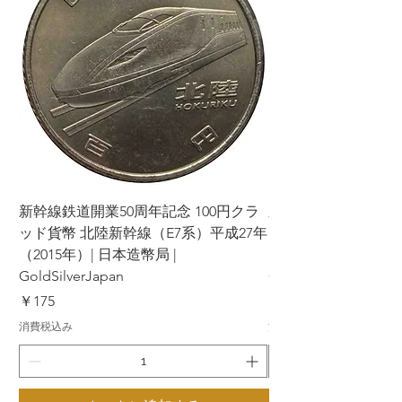
新幹線鉄道開業50周年記念 100円クラ
新幹線鉄道開業50周年
ッド貨幣 北陸新幹線（E7系）平成27年
ッド貨幣 上越新幹線
（2015年）| 日本造幣局 |
（2015年）| 日本造幣
GoldSilverJapan
GoldSilverJapan
価格
価格
￥175
￥175
消費税込み
消費税込み