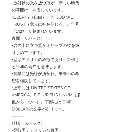
•放射状の光を放つ冠が「新しい時代
の幕開け」を表しています。
•LIBERTY（自由）、IN GOD WE
TRUST（我々は神を信じる）、年号
「1923」が刻まれています。
裏面（リバース）
•岩の上に立つ鷲がオリーブの枝を握
りしめています。
•鷲はアメリカの象徴であり、力強さ
と平和の両立を意味します。
•背景には光線が描かれ、未来への希
望を強調しています。
•上部には UNITED STATES OF
AMERICA、E PLURIBUS UNUM（多
数から一つへ）、下部には ONE
DOLLAR の文字があります。
⸻
仕様（スペック）
•発行国：アメリカ合衆国