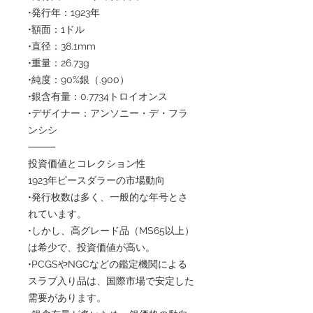
•発行年：1923年
•額面：1ドル
•直径：38.1mm
•重量：26.73g
•純度：90%銀（.900）
•銀含有量：0.7734トロイオンス
•デザイナー：アンソニー・デ・フラ
ンシシ
⸻
投資価値とコレクション性
1923年ピースダラーの市場動向
•発行枚数は多く、一般的な年号とさ
れています。
•しかし、高グレード品（MS65以上）
は希少で、投資価値が高い。
•PCGSやNGCなどの鑑定機関による
スラブ入り品は、国際市場で安定した
需要があります。