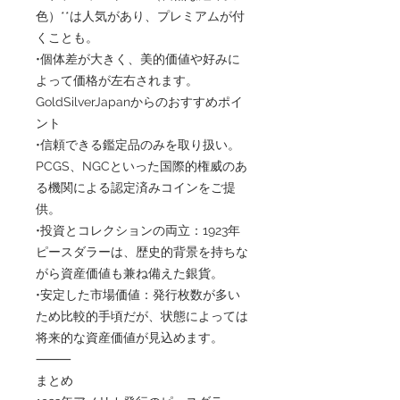
色）**は人気があり、プレミアムが付
くことも。
•個体差が大きく、美的価値や好みに
よって価格が左右されます。
GoldSilverJapanからのおすすめポイ
ント
•信頼できる鑑定品のみを取り扱い。
PCGS、NGCといった国際的権威のあ
る機関による認定済みコインをご提
供。
•投資とコレクションの両立：1923年
ピースダラーは、歴史的背景を持ちな
がら資産価値も兼ね備えた銀貨。
•安定した市場価値：発行枚数が多い
ため比較的手頃だが、状態によっては
将来的な資産価値が見込めます。
⸻
まとめ