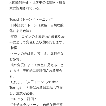
5.国際的評価 – 世界中の収集家・投資
家に認知されている。
⸻
Toned（トーン／トーニング）
•日本語訳：トーン（変色・自然な酸
化による色味）
•定義： コインの金属表面が酸化や経
年によって変色した状態を指します。
•特徴：
•トーンの色は青、紫、金、赤銅色な
ど多彩。
•光の角度によって虹色に見えること
もあり、美術的に高評価される場合
も。
•ただし、「人工トーン（Artificial
Toning）」と呼ばれる加工品も存在
し、注意が必要。
•コレクター評価：
•**ナチュラルトーン（自然な経年変