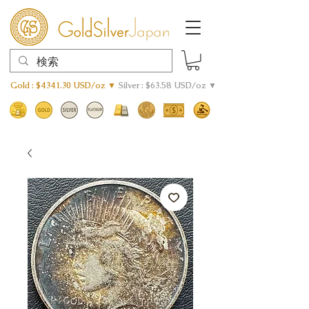
Gold : $4341.30 USD/oz ▼
Silver : $63.58 USD/oz ▼