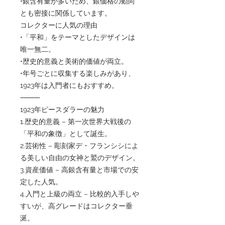
•銀含有量が多いため、銀価格の動向
とも密接に関係しています。
コレクターに人気の理由
•「平和」をテーマとしたデザインは
唯一無二。
•歴史的意義と美術的価値が両立。
•年号ごとに収集する楽しみがあり、
1923年は入門者にもおすすめ。
⸻
1923年ピースダラーの魅力
1.歴史的意義 – 第一次世界大戦後の
「平和の象徴」として誕生。
2.芸術性 – 彫刻家デ・フランシシによ
る美しい自由の女神と鷲のデザイン。
3.資産価値 – 高銀含有量と市場での安
定した人気。
4.入門と上級の両立 – 比較的入手しや
すいが、高グレードはコレクター垂
涎。