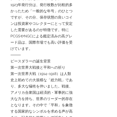
1923年発行分は、発行枚数が比較的多
かったため「一般的な年号」のひとつ
ですが、その分、保存状態の良いコイ
ンは投資家やコレクターにとって安定
した需要があるのが特徴です。特に
PCGSやNGCによる鑑定済みの高グレ
ード品は、国際市場でも高い評価を受
けています。
⸻
ピースダラーの誕生背景
第一次世界大戦後と平和への祈り
第一次世界大戦（1914–1918）は人類
史上初めての大規模な「総力戦」であ
り、多大な犠牲を伴いました。戦後、
アメリカ合衆国は経済的・軍事的に強
大な力を持ち、世界のリーダー的存在
となります。その中で「平和」を象徴
する国家的なシンボルを求める声が高