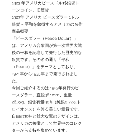
1923 年アメリカピースドル1$銀貨ト
ーンコイン、旧硬貨
1923年 アメリカ ピースダラー 1ドル
銀貨 – 平和を象徴するアメリカの名作
商品概要
「ピースダラー（Peace Dollar）」
は、アメリカ合衆国が第一次世界大戦
後の平和を記念して発行した歴史的な
銀貨です。その名の通り「平和
（Peace）」をテーマとしており、
1921年から1935年まで発行されまし
た。
今回ご紹介するのは 1923年発行のピ
ースダラー。直径38.1mm、重量
26.73g、銀含有量90%（純銀0.7734ト
ロイオンス）を誇る美しい銀貨です。
自由の女神と雄大な鷲のデザインは、
アメリカの象徴として世界中のコレク
ターから支持を集めています。