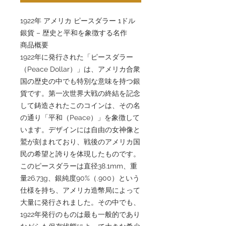
1922年 アメリカ ピースダラー 1ドル
銀貨 – 歴史と平和を象徴する名作
商品概要
1922年に発行された「ピースダラー
（Peace Dollar）」は、アメリカ合衆
国の歴史の中でも特別な意味を持つ銀
貨です。第一次世界大戦の終結を記念
して鋳造されたこのコインは、その名
の通り「平和（Peace）」を象徴して
います。デザインには自由の女神像と
鷲が刻まれており、戦後のアメリカ国
民の希望と誇りを体現したものです。
このピースダラーは直径38.1mm、重
量26.73g、銀純度90%（.900）という
仕様を持ち、アメリカ造幣局によって
大量に発行されました。その中でも、
1922年発行のものは最も一般的であり