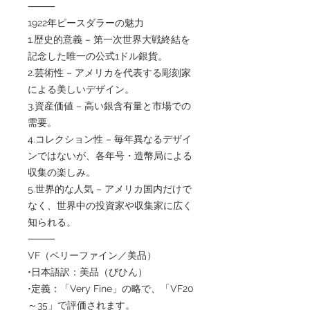
⸻
1922年ピースダラーの魅力
1.歴史的意義 – 第一次世界大戦終結を
記念した唯一の公式1ドル銀貨。
2.芸術性 – アメリカを代表する彫刻家
による美しいデザイン。
3.資産価値 – 高い銀含有量と市場での
需要。
4.コレクション性 – 毎年異なるデザイ
ンではないが、各年号・造幣局による
収集の楽しみ。
5.世界的な人気 – アメリカ国内だけで
なく、世界中の投資家や収集家に広く
知られる。
⸻
VF（ベリーファイン／美品）
•日本語訳：美品（びひん）
•定義：「Very Fine」の略で、「VF20
～35」で評価されます。