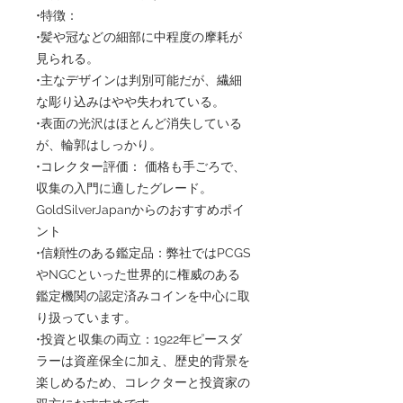
•特徴：
•髪や冠などの細部に中程度の摩耗が
見られる。
•主なデザインは判別可能だが、繊細
な彫り込みはやや失われている。
•表面の光沢はほとんど消失している
が、輪郭はしっかり。
•コレクター評価： 価格も手ごろで、
収集の入門に適したグレード。
GoldSilverJapanからのおすすめポイ
ント
•信頼性のある鑑定品：弊社ではPCGS
やNGCといった世界的に権威のある
鑑定機関の認定済みコインを中心に取
り扱っています。
•投資と収集の両立：1922年ピースダ
ラーは資産保全に加え、歴史的背景を
楽しめるため、コレクターと投資家の