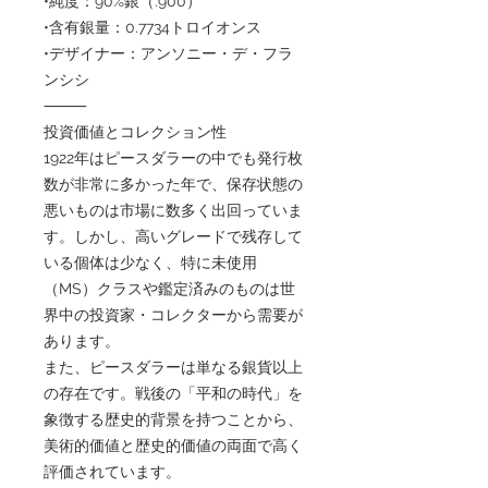
•純度：90%銀（.900）
•含有銀量：0.7734トロイオンス
•デザイナー：アンソニー・デ・フラ
ンシシ
⸻
投資価値とコレクション性
1922年はピースダラーの中でも発行枚
数が非常に多かった年で、保存状態の
悪いものは市場に数多く出回っていま
す。しかし、高いグレードで残存して
いる個体は少なく、特に未使用
（MS）クラスや鑑定済みのものは世
界中の投資家・コレクターから需要が
あります。
また、ピースダラーは単なる銀貨以上
の存在です。戦後の「平和の時代」を
象徴する歴史的背景を持つことから、
美術的価値と歴史的価値の両面で高く
評価されています。