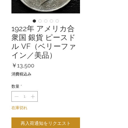
1922年 アメリカ合
衆国 銀貨 ピースド
ル VF（ベリーファ
イン／美品）
価
￥13,500
格
消費税込み
数量
*
在庫切れ
再入荷通知をリクエスト