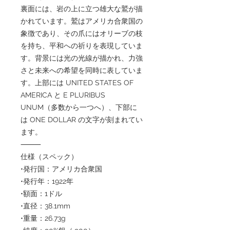
裏面には、岩の上に立つ雄大な鷲が描
かれています。鷲はアメリカ合衆国の
象徴であり、その爪にはオリーブの枝
を持ち、平和への祈りを表現していま
す。背景には光の光線が描かれ、力強
さと未来への希望を同時に表していま
す。上部には UNITED STATES OF
AMERICA と E PLURIBUS
UNUM（多数から一つへ）、下部に
は ONE DOLLAR の文字が刻まれてい
ます。
⸻
仕様（スペック）
•発行国：アメリカ合衆国
•発行年：1922年
•額面：1ドル
•直径：38.1mm
•重量：26.73g