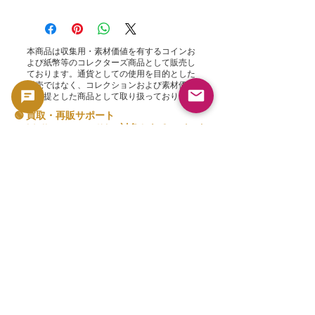
本商品は収集用・素材価値を有するコインお
よび紙幣等のコレクターズ商品として販売し
ております。通貨としての使用を目的とした
販売ではなく、コレクションおよび素材価値
を前提とした商品として取り扱っております
🟢 買取・再販サポート
GoldSilverJapanでは、対象となるコインお
よび地金製品について買取サポートを行って
おります。
現在の買取方針および対象商品はこちらをご
確認ください。
👉 買取一覧を見る
関連商品