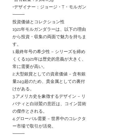
•デザイナー：ジョージ・T・モルガン
⸻
投資価値とコレクション性
1921年モルガンダラーは、以下の理由
から投資・収集の両面で魅力を持ちま
す。
1.最終年号の希少性 – シリーズを締め
くくる1921年は歴史的意義が大きく、
常に需要が高い。
2.大型銀貨としての資産価値 – 含有銀
量24g超のため、貴金属としての裏付
けがある。
3.アメリカ史を象徴するデザイン – リ
バティと白頭鷲の意匠は、コイン芸術
の傑作とされる。
4.グローバル需要 – 世界中のコレクタ
ー市場で取引が活発。
⸻