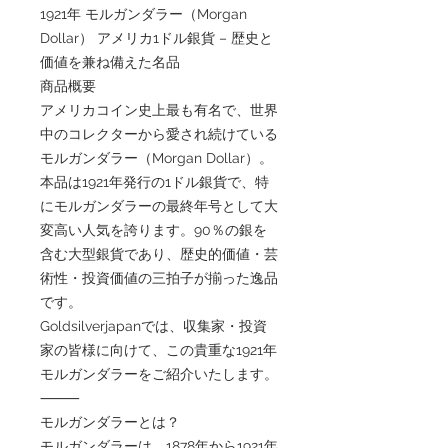
1921年 モルガンダラー（Morgan
Dollar） アメリカ1ドル銀貨 – 歴史と
価値を兼ね備えた名品
商品概要
アメリカコイン史上最も有名で、世界
中のコレクターから愛され続けている
モルガンダラー（Morgan Dollar）。
本品は1921年発行の1ドル銀貨で、特
にモルガンダラーの最終年号として大
変高い人気を誇ります。90％の銀を
含む大型銀貨であり、歴史的価値・芸
術性・投資価値の三拍子が揃った逸品
です。
Goldsilverjapanでは、収集家・投資
家の皆様に向けて、この貴重な1921年
モルガンダラーをご紹介いたします。
⸻
モルガンダラーとは？
モルガンダラーは、1878年から1921年