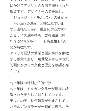
にかけてアメリカ合衆国で発行された
銀貨です。デザイナーの名を冠し、
「ジョージ・T・モルガン」の姓から
「Morgan Dollar」と呼ばれていま
す。直径38.1mm、重量26.73gの堂々
たるサイズ感を持ち、含有銀量は約
24g（90%シルバー）と資産性も高い
のが特徴です。
アメリカ経済の繁栄と開拓時代を象徴
する銀貨であり、19世紀末から20世紀
初頭にかけての文化と歴史を物語る存
在です。
⸻
1921年版の特別な位置づけ
1921年は、モルガンダラーが最後に鋳
造された年として知られています。
実はこの年、長年鋳造が中止されてい
たモルガンダラーが一時的に復活。そ