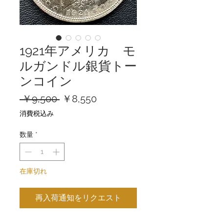
1921年アメリカ モ
ルガンドル銀貨トー
ンコイン
通
セ
 ￥9,500 
￥8,550
常
ー
消費税込み
価
ル
格
価
数量
*
格
在庫切れ
再入荷通知をリクエスト