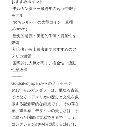
おすすめポイント
•モルガンダラー最終年の1921年発行
モデル
•90％シルバーの大型コイン（直径
38.1mm）
•歴史的意義・美術的価値・資産性を
兼備
•初心者から上級者までおすすめのア
メリカ銀貨
•国際的に人気が高く、換金性・流動
性が抜群
⸻
Goldsilverjapanからのメッセージ
1921年モルガンダラーは、単なる古銭
ではなく、アメリカの歴史と文化を象
徴する記念碑的な銀貨です。その存在
感、重量感、デザインの美しさは、手
に取った瞬間に実感できるでしょう。
コレクションの中心に据える1枚とし