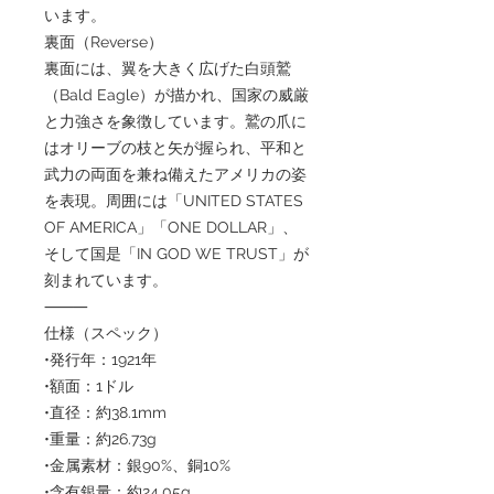
います。
裏面（Reverse）
裏面には、翼を大きく広げた白頭鷲
（Bald Eagle）が描かれ、国家の威厳
と力強さを象徴しています。鷲の爪に
はオリーブの枝と矢が握られ、平和と
武力の両面を兼ね備えたアメリカの姿
を表現。周囲には「UNITED STATES
OF AMERICA」「ONE DOLLAR」、
そして国是「IN GOD WE TRUST」が
刻まれています。
⸻
仕様（スペック）
•発行年：1921年
•額面：1ドル
•直径：約38.1mm
•重量：約26.73g
•金属素材：銀90%、銅10%
•含有銀量：約24.05g