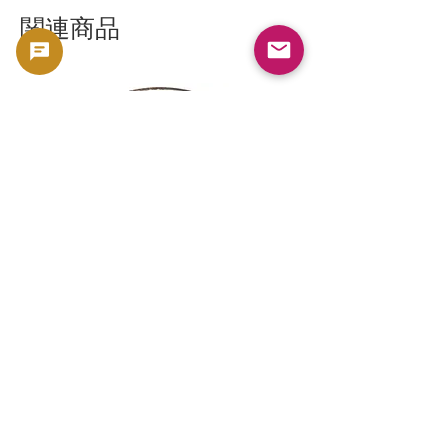
関連商品
新幹線鉄道開業50周年記念 100円クラ
新幹線鉄道開業50周年
ッド貨幣 北陸新幹線（E7系）平成27年
ッド貨幣 上越新幹線
（2015年）| 日本造幣局 |
（2015年）| 日本造幣