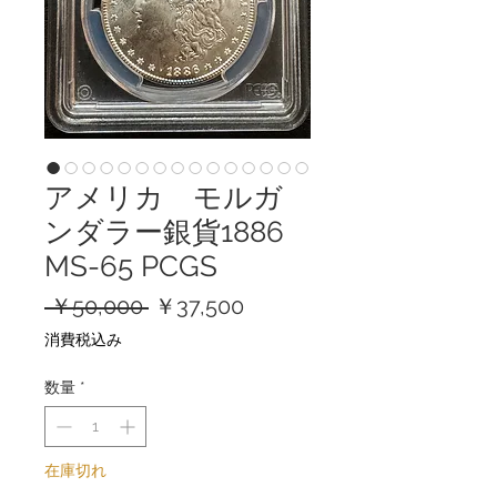
アメリカ モルガ
ンダラー銀貨1886
MS-65 PCGS
通
セ
 ￥50,000 
￥37,500
常
ー
消費税込み
価
ル
格
価
数量
*
格
在庫切れ