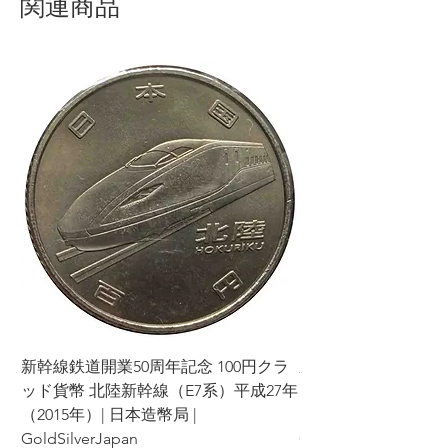
関連商品
新幹線鉄道開業50周年記念 100円クラ
新幹線鉄道開業50周年
ッド貨幣 北陸新幹線（E7系）平成27年
ッド貨幣 上越新幹線
（2015年）| 日本造幣局 |
（2015年）| 日本造幣
GoldSilverJapan
GoldSilverJapan