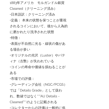
1883年アメリカ モルガンドル銀貨
Cleaned（クリーニング済み）
•日本語訳：クリーニング済み
•定義： 本来の状態を保つことが重視
されるコインにおいて、後から人為的
に磨かれたり洗浄された状態
•特徴：
•表面が不自然に光る・線状の傷があ
る場合が多い
•オリジナルの光沢（Luster）やパテ
ィナ（古艶）が失われている
•コインの寿命や価値を損ねることが
ある
•市場での評価：
•グレーディング会社（NGC/PCGS）
では「Details Grade」として扱わ
れ、数値ではなく**“AU Details -
Cleaned”**のように記載される
•コレクターからの評価は一般的に低