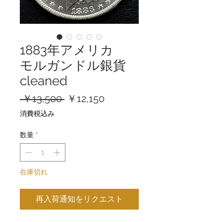
1883年アメリカ
モルガンドル銀貨
cleaned
通
セ
 ￥13,500 
￥12,150
常
ー
消費税込み
価
ル
格
価
数量
*
格
在庫切れ
再入荷通知をリクエスト