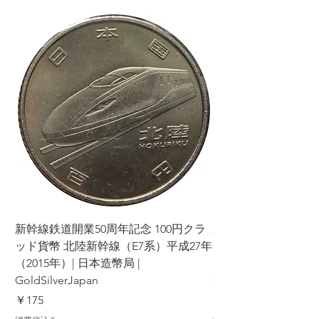
新幹線鉄道開業50周年記念 100円クラ
新幹線鉄道開業50周年
ッド貨幣 北陸新幹線（E7系）平成27年
ッド貨幣 上越新幹線
（2015年）| 日本造幣局 |
（2015年）| 日本造幣
GoldSilverJapan
GoldSilverJapan
価格
価格
￥175
￥175