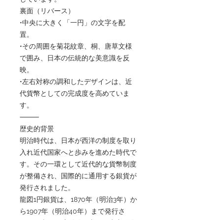
裏面（リバース）
•中央に大きく「一円」の文字を配
置。
•その周囲を菊花紋章、桐、唐草文様
で囲み、日本の伝統的な美意識を反
映。
•左右対称の調和したデザインは、近
代貨幣としての完成度を高めていま
す。
⸻
歴史的背景
明治時代は、日本が西洋の制度を取り
入れ近代国家へと歩みを進めた時代で
す。その一環として近代的な貨幣制度
が整備され、国際的に通用する銀貨が
発行されました。
龍図1円銀貨は、1870年（明治3年）か
ら1907年（明治40年）まで発行さ