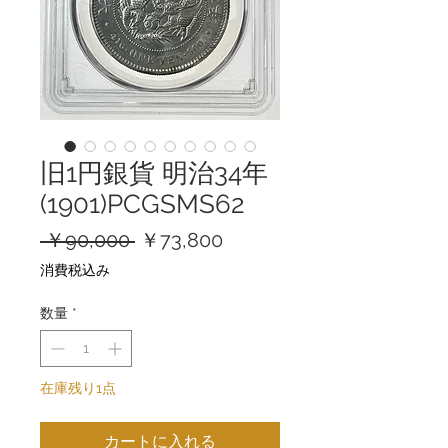
旧1円銀貨 明治34年
(1901)PCGSMS62
通
セ
 ￥90,000 
￥73,800
常
ー
消費税込み
価
ル
格
価
数量
*
格
在庫残り1点
カートに入れる