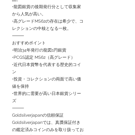
•龍図銀貨の後期発行分として収集家
から人気が高い。
•高グレードMS62の存在は希少で、コ
レクションの中核となる一枚。
⸻
おすすめポイント
•明治34年発行の龍図1円銀貨
•PCGS認定 MS62（高グレード）
•近代日本貨幣を代表する歴史的コイ
ン
•投資・コレクションの両面で高い価
値を保持
•世界的に需要が高い日本銀貨シリー
ズ
⸻
Goldsilverjapanの信頼保証
Goldsilverjapanでは、真贋保証付き
の鑑定済みコインのみを取り扱ってお