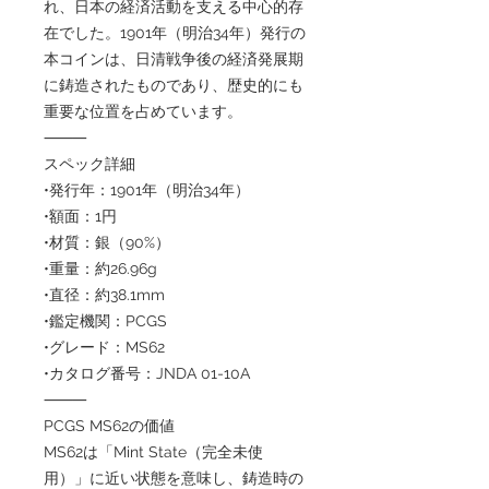
れ、日本の経済活動を支える中心的存
在でした。1901年（明治34年）発行の
本コインは、日清戦争後の経済発展期
に鋳造されたものであり、歴史的にも
重要な位置を占めています。
⸻
スペック詳細
•発行年：1901年（明治34年）
•額面：1円
•材質：銀（90%）
•重量：約26.96g
•直径：約38.1mm
•鑑定機関：PCGS
•グレード：MS62
•カタログ番号：JNDA 01-10A
⸻
PCGS MS62の価値
MS62は「Mint State（完全未使
用）」に近い状態を意味し、鋳造時の