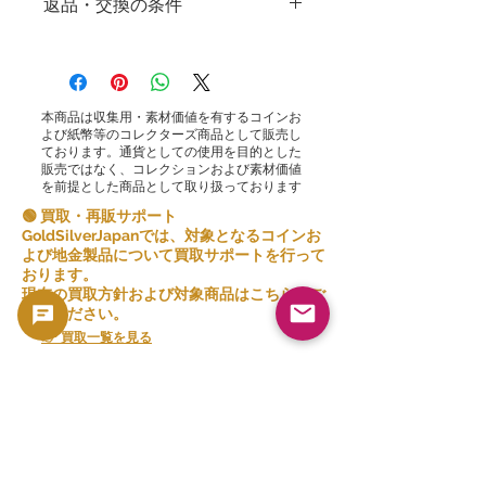
返品・交換の条件
返品・交換の条件
株式会社ゴールドシルバージャパンで
は、高品質な商品とサービスを提供し、
お客様ご満足度をいただけるよう心がけ
本商品は収集用・素材価値を有するコインお
ております。販売する商品の性質上、原
よび紙幣等のコレクターズ商品として販売し
則としてお客様のご都合による返品は受
ております。通貨としての使用を目的とした
販売ではなく、コレクションおよび素材価値
け付けておりません。
を前提とした商品として取り扱っております
ただし、特定の状況によっては例外的に
🟢 買取・再販サポート
返品を受け付けることもございます。以
GoldSilverJapanでは、対象となるコインお
下の条件を満たす場合には、返品が可能
よび地金製品について買取サポートを行って
です
おります。
現在の買取方針および対象商品はこちらをご
確認ください。
誤った商品：ご注文と異なる商品が届い
た場合には、商品を受け取った日から[5
👉 買取一覧を見る
日間]以内にお知らせください。正しい商
品を送付させていただき、発生する追加
関連商品
の送料も弊社が負担いたします。
ご注文の一部または複数のキャンセルを
連続して行った場合、弊社は将来の取引
をお断りすることがあります。
ご注文前に商品や条件を十分に検討して