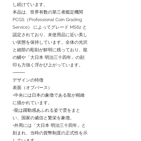
し続けています。
本品は、世界有数の第三者鑑定機関
PCGS（Professional Coin Grading
Service） によってグレード MS62 と
認定されており、未使用品に近い美し
い状態を保持しています。全体の光沢
と細部の彫刻が鮮明に残っており、龍
の鱗や「大日本 明治三十四年」の刻
印も力強く浮かび上がっています。
⸻
デザインの特徴
表面（オブバース）
•中央には日本の象徴である龍が精緻
に描かれています。
•龍は躍動感あふれる姿で雲をまと
い、国家の威信と繁栄を象徴。
•外周には「大日本 明治三十四年」と
刻まれ、当時の貨幣制度の正式性を示
しています。