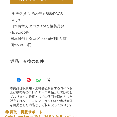
旧1円銀貨 明治21年 (1888)PCGS
AU58
日本貨幣カタログ 2023 極美品評
価:35000円
日本貨幣カタログ 2023未使用品評
価:160000円
返品・交換の条件
返品・交換の条件
株式会社ゴールドシルバージャパンで
は、高品質な商品とサービスを提供し、
お客様ご満足度をいただけるよう心がけ
本商品は収集用・素材価値を有するコインお
ております。販売する商品の性質上、原
よび紙幣等のコレクターズ商品として販売し
則としてお客様のご都合による返品は受
ております。通貨としての使用を目的とした
販売ではなく、コレクションおよび素材価値
け付けておりません。
を前提とした商品として取り扱っております
ただし、特定の状況によっては例外的に
🟢 買取・再販サポート
返品を受け付けることもございます。以
GoldSilverJapanでは、対象となるコインお