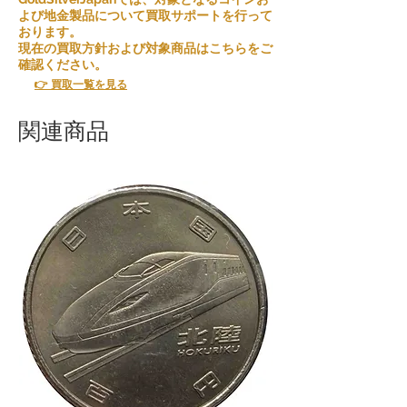
下の条件を満たす場合には、返品が可能
よび地金製品について買取サポートを行って
です
おります。
現在の買取方針および対象商品はこちらをご
確認ください。
誤った商品：ご注文と異なる商品が届い
た場合には、商品を受け取った日から[5
👉 買取一覧を見る
日間]以内にお知らせください。正しい商
品を送付させていただき、発生する追加
関連商品
の送料も弊社が負担いたします。
ご注文の一部または複数のキャンセルを
連続して行った場合、弊社は将来の取引
をお断りすることがあります。
ご注文前に商品や条件を十分に検討して
いただき、慎重にご決定いただくようお
願いいたします。
お客様のご理解とご協力に感謝いたしま
す。お客様の満足度を最優先に考え、良
いショッピング体験を提供するため、最
善の努力をいたします。