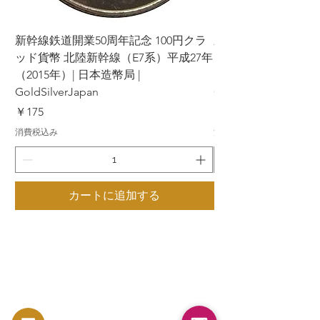
新幹線鉄道開業50周年記念 100円クラ
新幹線鉄道開業50周年
ッド貨幣 北陸新幹線（E7系）平成27年
ッド貨幣 上越新幹線
（2015年）| 日本造幣局 |
（2015年）| 日本造幣
GoldSilverJapan
GoldSilverJapan
価格
価格
￥175
￥175
消費税込み
消費税込み
カートに追加する