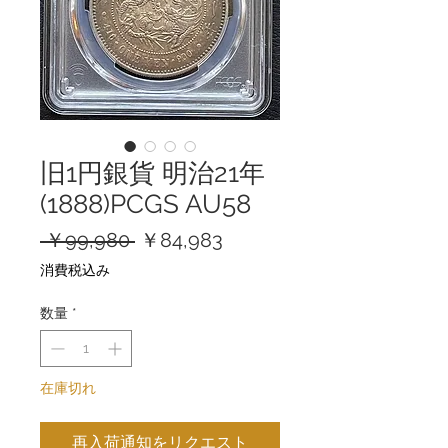
旧1円銀貨 明治21年
(1888)PCGS AU58
通
セ
 ￥99,980 
￥84,983
常
ー
消費税込み
価
ル
格
価
数量
*
格
在庫切れ
再入荷通知をリクエスト