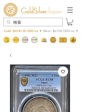
Gold : $4341.30 USD/oz ▼
Silver : $63.58 USD/oz ▼