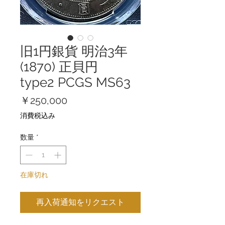
旧1円銀貨 明治3年
(1870) 正貝円
type2 PCGS MS63
価
￥250,000
格
消費税込み
数量
*
在庫切れ
再入荷通知をリクエスト