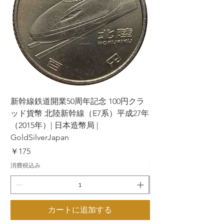
新幹線鉄道開業50周年記念 100円クラ
新幹線鉄道開業50周年
ッド貨幣 北陸新幹線（E7系）平成27年
ッド貨幣 上越新幹線
（2015年）| 日本造幣局 |
（2015年）| 日本造幣
GoldSilverJapan
GoldSilverJapan
価格
価格
￥175
￥175
消費税込み
消費税込み
カートに追加する