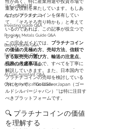
性が高く、特に産業用途や投資市場で
​コイン価値計算
重要な役割を果たしています。もしあ
なたがプラチナコインを保有してい
AIコインアシスタント
て、「そろそろ売り時かも」と考えて
Investing guide Q&A
いるのであれば、この記事が役立つで
Precious Metals Guide Q&A
しょう。
この完全ガイドでは、
プラチナコイン
Buying Guide Q&A
の価値の見極め方、売却方法、信頼で
Selling guide Q&A
きる販売先の選び方、輸送の注意点、
税務の考慮事項
まで、すべてを丁寧に
Coin Calculator Q&A
解説していきます。また、日本国内で
AI Coin Assistant Q&A
プラチナコインの売却を検討している
方にとって、**GoldSilverJapan（ゴー
Coin Authentication Guide
ルドシルバージャパン）**は特に注目す
べきプラットフォームです。
🔍 プラチナコインの価値
を理解する