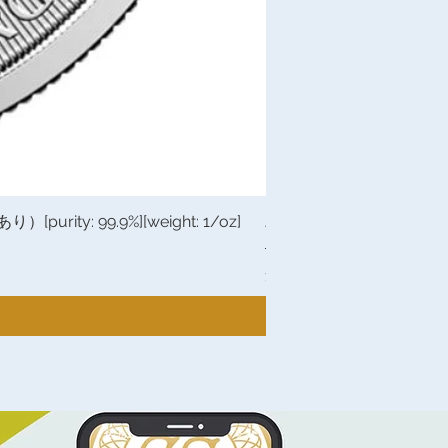
 99.9%][weight: 1/oz]
Johnson Matthey（ジョン
通常価格
セール価格
￥20,082
￥19,218
消費税込み