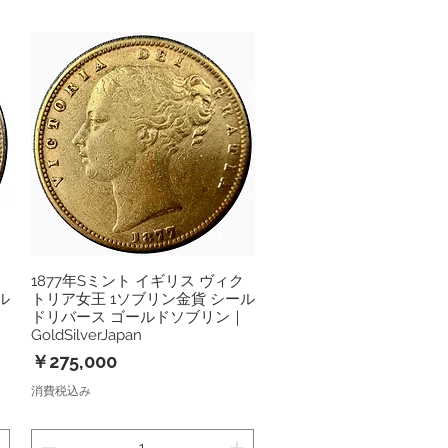
1877年Sミント イギリス ヴィク
クイックビュー
ル
トリア女王 1ソブリン金貨 シール
ドリバース ゴールドソブリン｜
GoldSilverJapan
価格
￥275,000
消費税込み