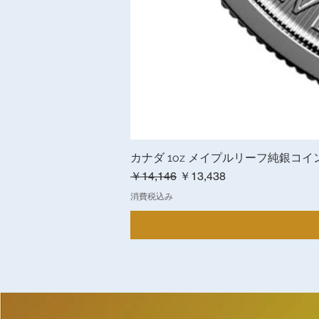
カナダ 1oz メイプルリーフ純銀コイン 年
通常価格
セール価格
￥14,146
￥13,438
消費税込み