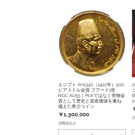
エジプト AH1340（1922年）500
クイックビュー
ピアストル金貨 フアード1世
NGC AU55｜Pickではなく実物金
B
貨として歴史と資産価値を兼ね
2
備えた希少コイン
￥
価格
￥1,300,000
消費税込み