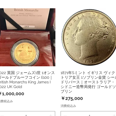
2022 英国 ジェームズ1世 1オンス
1871年Sミント イギリス ヴィク
クイックビュー
クイックビュー
ゴールドプルーフコイン £100｜
トリア女王 1ソブリン金貨 シー
ritish Monarchs King James I
ドリバース｜オーストラリア・
022 UK Gold
シドニー造幣局発行 ゴールドソ
ブリン
価格
1,000,000
価格
￥275,000
消費税込み
消費税込み