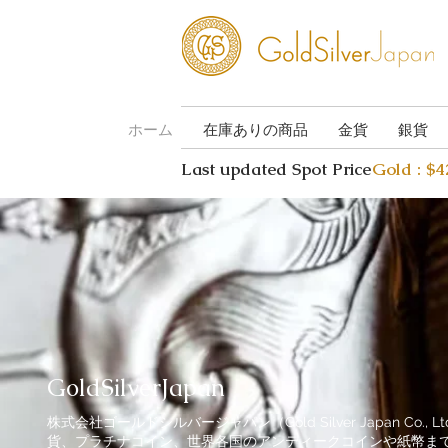
ホーム
在庫ありの商品
金貨
銀貨
Last updated Spot Price
Gold : $
GoldSilverJapan
株式会社ゴールドシルバージャパン（Gold Silver Japa
貨、プラチナコイン、世界各国のアンティークコインや紙幣ま