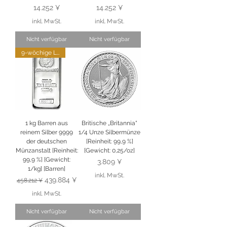
Preis
Preis
14.252 ¥
14.252 ¥
inkl. MwSt.
inkl. MwSt.
Nicht verfügbar
Nicht verfügbar
9-wöchige Lieferung
1 kg Barren aus
Britische „Britannia“
reinem Silber 9999
1/4 Unze Silbermünze
der deutschen
[Reinheit: 99,9 %]
Münzanstalt [Reinheit:
[Gewicht: 0,25/oz]
99,9 %] [Gewicht:
Preis
3.809 ¥
1/kg] [Barren]
inkl. MwSt.
Standardpreis
Sale-Preis
439.884 ¥
458.212 ¥
inkl. MwSt.
Nicht verfügbar
Nicht verfügbar