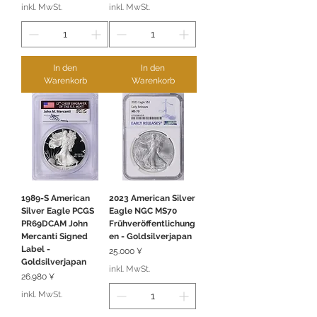
inkl. MwSt.
inkl. MwSt.
In den
In den
Warenkorb
Warenkorb
1989-S American
2023 American Silver
Silver Eagle PCGS
Eagle NGC MS70
PR69DCAM John
Frühveröffentlichung
Mercanti Signed
en - Goldsilverjapan
Label -
Preis
25.000 ¥
Goldsilverjapan
inkl. MwSt.
Preis
26.980 ¥
inkl. MwSt.