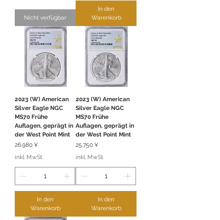
In den
Nicht verfügbar
Warenkorb
2023 (W) American
2023 (W) American
Silver Eagle NGC
Silver Eagle NGC
MS70 Frühe
MS70 Frühe
Auflagen, geprägt in
Auflagen, geprägt in
der West Point Mint
der West Point Mint
Preis
Preis
26.980 ¥
25.750 ¥
inkl. MwSt.
inkl. MwSt.
In den
In den
Warenkorb
Warenkorb