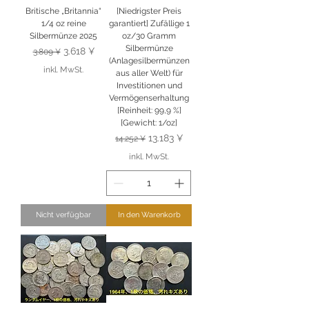
Britische „Britannia“
[Niedrigster Preis
1/4 oz reine
garantiert] Zufällige 1
Silbermünze 2025
oz/30 Gramm
Silbermünze
Standardpreis
Sale-Preis
3.618 ¥
3.809 ¥
(Anlagesilbermünzen
inkl. MwSt.
aus aller Welt) für
Investitionen und
Vermögenserhaltung
[Reinheit: 99,9 %]
[Gewicht: 1/oz]
Standardpreis
Sale-Preis
13.183 ¥
14.252 ¥
inkl. MwSt.
Nicht verfügbar
In den Warenkorb