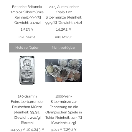
Britische Britannia
2023 Australischer
1/10 oz Silbermünze
Koala 1 oz
[Reinheit: 99,9 %]
Silbermünze [Reinheit:
[Gewicht: 0,1/oz]
99,9 %] [Gewicht: 1/oz]
Preis
Preis
1.523 ¥
14.252 ¥
inkl. MwSt.
inkl. MwSt.
Nicht verfügbar
Nicht verfügbar
250 Gramm
1000-Yen-
Feinsilberbarren der
Silbermünze zur
Deutschen Münze
Erinnerung an die
[Reinheit: 99,9%]
Olympischen Spiele in
[Gewicht: 250/g]
Tokio [Reinheit: 92,5 %]
[Barren]
[Gewicht: 20/g]
Standardpreis
Sale-Preis
Standardpreis
Sale-Preis
104.243 ¥
7.256 ¥
114.553 ¥
9.071 ¥