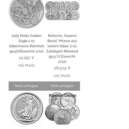
2025 Malta Golden
Britische „Queen’s
Eagle 1 oz
Beast“-Münze aus
Silbermünze [Reinheit:
reinem Silber, 2 oz,
99,9%][Gewicht: 1/oz]
Zufallsjahr [Reinheit:
99,9 %] [Gewicht:
Preis
14.252 ¥
2/oz]
inkl. MwSt.
Preis
28.504 ¥
inkl. MwSt.
Nicht verfügbar
Nicht verfügbar