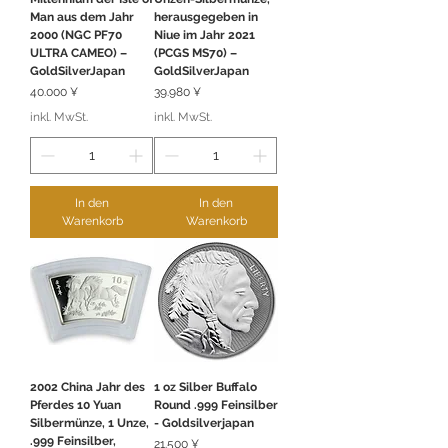
Man aus dem Jahr
herausgegeben in
2000 (NGC PF70
Niue im Jahr 2021
ULTRA CAMEO) –
(PCGS MS70) –
GoldSilverJapan
GoldSilverJapan
Preis
Preis
40.000 ¥
39.980 ¥
inkl. MwSt.
inkl. MwSt.
In den
In den
Warenkorb
Warenkorb
2002 China Jahr des
1 oz Silber Buffalo
Pferdes 10 Yuan
Round .999 Feinsilber
Silbermünze, 1 Unze,
- Goldsilverjapan
.999 Feinsilber,
Preis
21.500 ¥