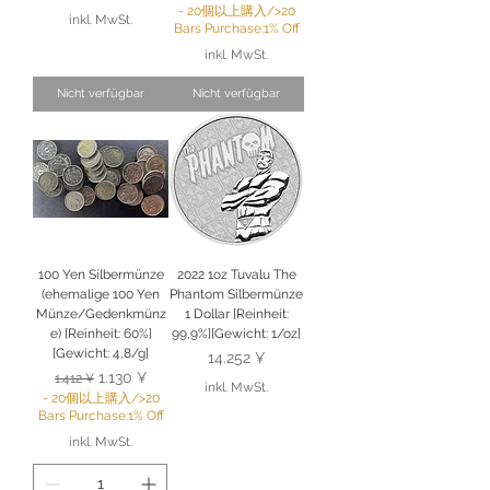
- 20個以上購入/>20
inkl. MwSt.
Bars Purchase:1% Off
inkl. MwSt.
Nicht verfügbar
Nicht verfügbar
100 Yen Silbermünze
2022 1oz Tuvalu The
(ehemalige 100 Yen
Phantom Silbermünze
Münze/Gedenkmünz
1 Dollar [Reinheit:
e) [Reinheit: 60%]
99,9%][Gewicht: 1/oz]
[Gewicht: 4,8/g]
Preis
14.252 ¥
Standardpreis
Sale-Preis
1.130 ¥
1.412 ¥
inkl. MwSt.
- 20個以上購入/>20
Bars Purchase:1% Off
inkl. MwSt.