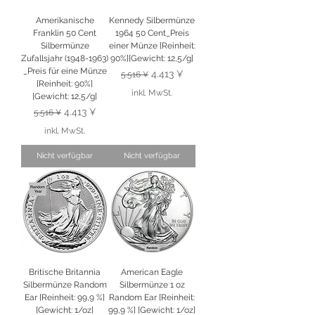
Amerikanische
Kennedy Silbermünze
Franklin 50 Cent
1964 50 Cent_Preis
Silbermünze
einer Münze [Reinheit:
Zufallsjahr (1948-1963)
90%][Gewicht: 12,5/g]
_Preis für eine Münze
Standardpreis
Sale-Preis
4.413 ¥
5.516 ¥
[Reinheit: 90%]
inkl. MwSt.
[Gewicht: 12,5/g]
Standardpreis
Sale-Preis
4.413 ¥
5.516 ¥
inkl. MwSt.
Nicht verfügbar
Nicht verfügbar
Britische Britannia
American Eagle
Silbermünze Random
Silbermünze 1 oz
Ear [Reinheit: 99,9 %]
Random Ear [Reinheit:
[Gewicht: 1/oz]
99,9 %] [Gewicht: 1/oz]