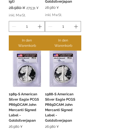
igt)
Goldsilverjapan
Standardpreis
28.980 ¥
Sale-Preis
Preis
28.980 ¥
27.531 ¥
inkl. MwSt.
inkl. MwSt.
In den
In den
Warenkorb
Warenkorb
1989-S American
1988-S American
Silver Eagle PCGS
Silver Eagle PCGS
PR69DCAM John
PR69DCAM John
Mercanti Signed
Mercanti Signed
Label -
Label -
Goldsilverjapan
Goldsilverjapan
Preis
Preis
26.980 ¥
26.980 ¥