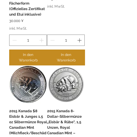
Fächerform
inkl. MwSt.
(Offizielles Zertifikat
und Etui inklusive)
Preis
30.000 ¥
inkl. MwSt.
In den
In den
Warenkorb
Warenkorb
2015 Kanada $8
2015 Kanada 8-
Eisbär & Junges 1,5
Dollar-Silbermünze
oz Silbermünze Royal
„Eisbär & Rübe“, 1,5
Canadian Mint
Unzen, Royal
(Milchfleck/Beschäd
Canadian Mint –