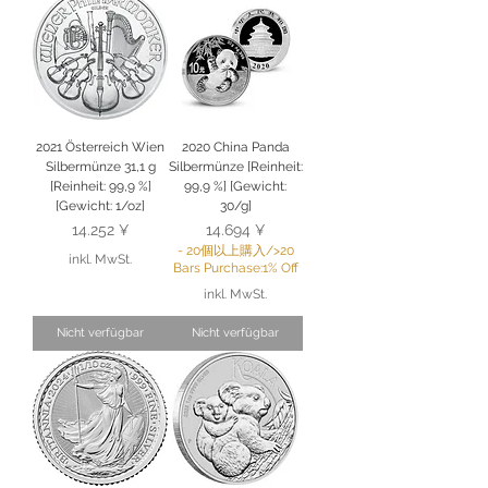
2021 Österreich Wien
2020 China Panda
Silbermünze 31,1 g
Silbermünze [Reinheit:
[Reinheit: 99,9 %]
99,9 %] [Gewicht:
[Gewicht: 1/oz]
30/g]
Preis
Preis
14.252 ¥
14.694 ¥
- 20個以上購入/>20
inkl. MwSt.
Bars Purchase:1% Off
inkl. MwSt.
Nicht verfügbar
Nicht verfügbar