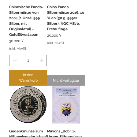
Chinesische Panda-
China Panda
Silbermünze von
Silbermünze 2016, 10
2004 (1 Unze .999
Yuan (30 g, 999er
Silber, mit
Silber), NGC MS70,
Originaletui) -
Erstauflage
GoldSilverJapan
Preis
25.000 ¥
Preis
30.000 ¥
inkl. MwSt.
inkl. MwSt.
In den
Warenkorb
Nicht verfügbar
Gedenkmünze zum
Minions „Bob“ 1-
Millennium der Isle of
Unzen-Silbermünze,