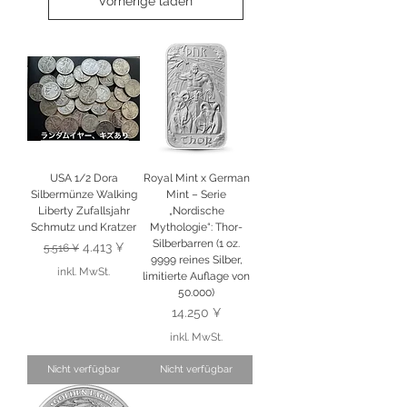
Vorherige laden
USA 1/2 Dora
Royal Mint x German
Silbermünze Walking
Mint – Serie
Liberty Zufallsjahr
„Nordische
Schmutz und Kratzer
Mythologie“: Thor-
Silberbarren (1 oz.
Standardpreis
Sale-Preis
4.413 ¥
5.516 ¥
9999 reines Silber,
inkl. MwSt.
limitierte Auflage von
50.000)
Preis
14.250 ¥
inkl. MwSt.
Nicht verfügbar
Nicht verfügbar