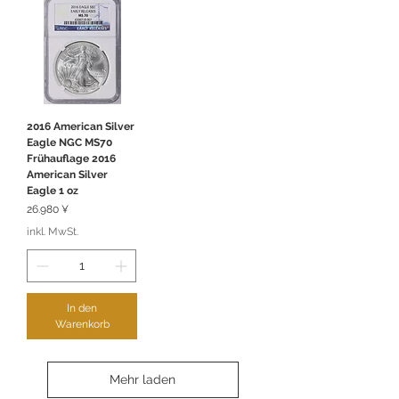
2016 American Silver
Eagle NGC MS70
Frühauflage 2016
American Silver
Eagle 1 oz
Preis
26.980 ¥
inkl. MwSt.
In den
Warenkorb
Mehr laden