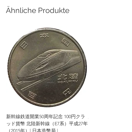
Ähnliche Produkte
新幹線鉄道開業50周年記念 100円クラ
新幹線鉄道開業50周年
ッド貨幣 北陸新幹線（E7系）平成27年
ッド貨幣 上越新幹線
（2015年）| 日本造幣局 |
（2015年）| 日本造幣