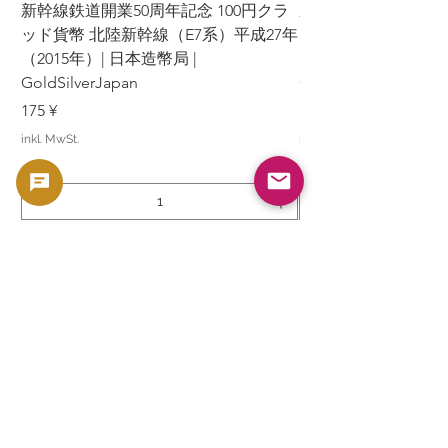
新幹線鉄道開業50周年記念 100円クラ
新幹線鉄道開業50周年
ッド貨幣 北陸新幹線（E7系）平成27年
ッド貨幣 上越新幹線
（2015年）| 日本造幣局 |
（2015年）| 日本造幣
GoldSilverJapan
GoldSilverJapan
Preis
Preis
175 ¥
175 ¥
inkl. MwSt.
inkl. MwSt.
In den Warenkorb