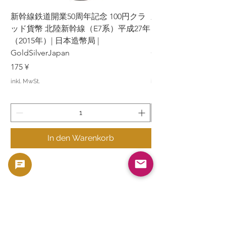
新幹線鉄道開業50周年記念 100円クラ
新幹線鉄道開業50周年
ッド貨幣 北陸新幹線（E7系）平成27年
ッド貨幣 上越新幹線
（2015年）| 日本造幣局 |
（2015年）| 日本造幣
GoldSilverJapan
GoldSilverJapan
Preis
Preis
175 ¥
175 ¥
inkl. MwSt.
inkl. MwSt.
In den Warenkorb