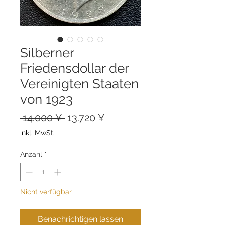
Silberner
Friedensdollar der
Vereinigten Staaten
von 1923
Standardpreis
Sale-
 14.000 ¥ 
13.720 ¥
Preis
inkl. MwSt.
Anzahl
*
Nicht verfügbar
Benachrichtigen lassen