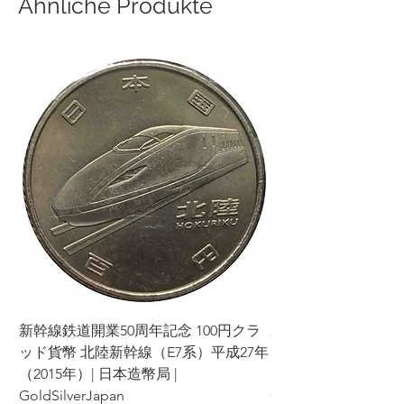
Ähnliche Produkte
新幹線鉄道開業50周年記念 100円クラ
新幹線鉄道開業50周年
ッド貨幣 北陸新幹線（E7系）平成27年
ッド貨幣 上越新幹線
（2015年）| 日本造幣局 |
（2015年）| 日本造幣
GoldSilverJapan
GoldSilverJapan