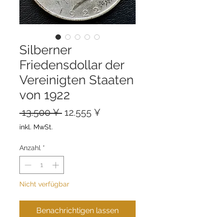
Silberner
Friedensdollar der
Vereinigten Staaten
von 1922
Standardpreis
Sale-
 13.500 ¥ 
12.555 ¥
Preis
inkl. MwSt.
Anzahl
*
Nicht verfügbar
Benachrichtigen lassen