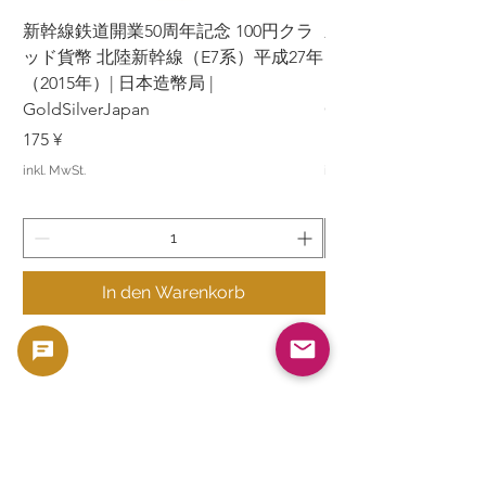
新幹線鉄道開業50周年記念 100円クラ
新幹線鉄道開業50周年
ッド貨幣 北陸新幹線（E7系）平成27年
ッド貨幣 上越新幹線
（2015年）| 日本造幣局 |
（2015年）| 日本造幣
GoldSilverJapan
GoldSilverJapan
Preis
Preis
175 ¥
175 ¥
inkl. MwSt.
inkl. MwSt.
In den Warenkorb