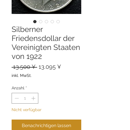
Silberner
Friedensdollar der
Vereinigten Staaten
von 1922
Standardpreis
Sale-
 13.500 ¥ 
13.095 ¥
Preis
inkl. MwSt.
Anzahl
*
Nicht verfügbar
Benachrichtigen lassen