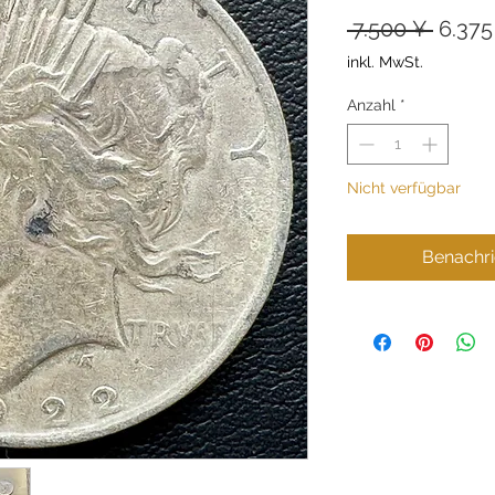
Stand
 7.500 ¥ 
6.375
inkl. MwSt.
Anzahl
*
Nicht verfügbar
Benachri