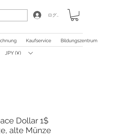
ログイン
chnung
Kaufservice
Bildungszentrum
JPY (¥)
ace Dollar 1$
e, alte Münze