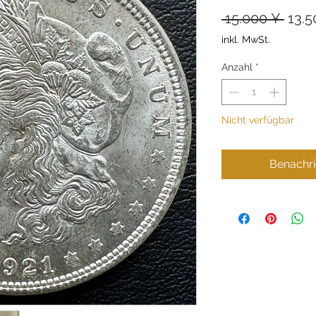
Stan
 15.000 ¥ 
13.5
inkl. MwSt.
Anzahl
*
Nicht verfügbar
Benachri