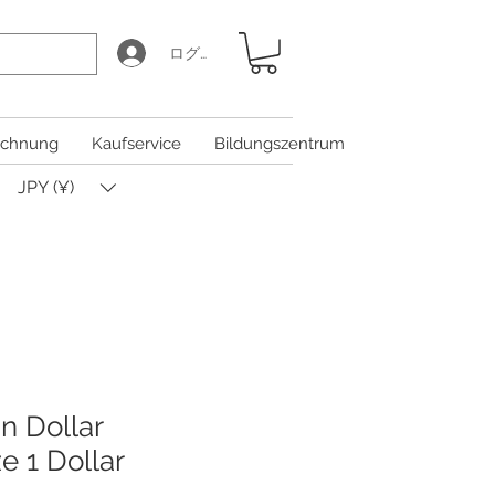
ログイン
chnung
Kaufservice
Bildungszentrum
JPY (¥)
n Dollar
e 1 Dollar