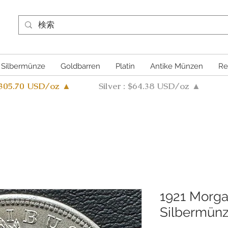
Silbermünze
Goldbarren
Platin
Antike Münzen
Re
4305.70 USD/oz ▲
Silver : $64.38 USD/oz ▲
1921 Morga
Silbermünz