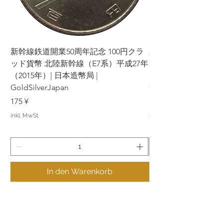
新幹線鉄道開業50周年記念 100円クラ
新幹線鉄道開業50周年
ッド貨幣 北陸新幹線（E7系）平成27年
ッド貨幣 上越新幹線
（2015年）| 日本造幣局 |
（2015年）| 日本造幣
GoldSilverJapan
GoldSilverJapan
Preis
Preis
175 ¥
175 ¥
inkl. MwSt.
inkl. MwSt.
In den Warenkorb