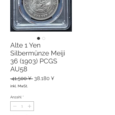
Alte 1 Yen
Silbermünze Meiji
36 (1903) PCGS
AU58
Standardpreis
Sale-
 41.500 ¥ 
38.180 ¥
Preis
inkl. MwSt.
Anzahl
*