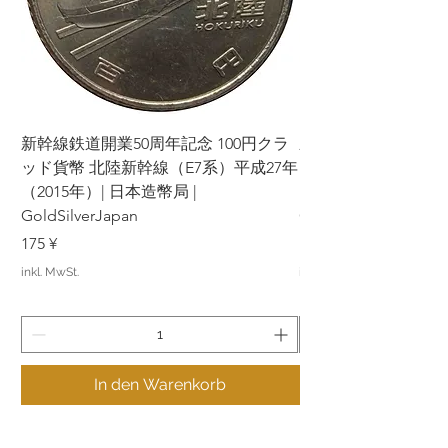
新幹線鉄道開業50周年記念 100円クラ
新幹線鉄道開業50周年
ッド貨幣 北陸新幹線（E7系）平成27年
ッド貨幣 上越新幹線
（2015年）| 日本造幣局 |
（2015年）| 日本造幣
GoldSilverJapan
GoldSilverJapan
Preis
Preis
175 ¥
175 ¥
inkl. MwSt.
inkl. MwSt.
In den Warenkorb