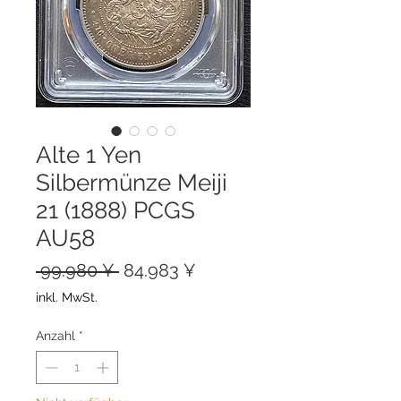
Alte 1 Yen
Silbermünze Meiji
21 (1888) PCGS
AU58
Standardpreis
Sale-
 99.980 ¥ 
84.983 ¥
Preis
inkl. MwSt.
Anzahl
*