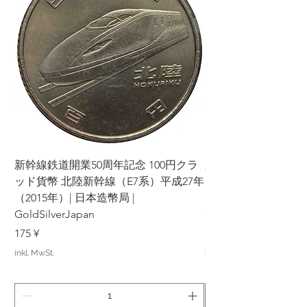
Wenn Sie einen oder mehrere Teile
Ihrer Bestellung nacheinander
stornieren, können wir künftig keine
Geschäfte mehr mit Ihnen tätigen.
Bitte prüfen Sie vor Ihrer Bestellung
sorgfältig die Produkte und
Konditionen und treffen Sie Ihre
Entscheidung.
Wir danken Ihnen für Ihr Verständnis
und Ihre Mitarbeit. Ihre Zufriedenheit
hat für uns oberste Priorität und wir
新幹線鉄道開業50周年記念 100円クラ
新幹線鉄道開業50周年
werden unser Bestes tun, um Ihnen ein
ッド貨幣 北陸新幹線（E7系）平成27年
ッド貨幣 上越新幹線
angenehmes Einkaufserlebnis zu
（2015年）| 日本造幣局 |
bieten.
（2015年）| 日本造幣
GoldSilverJapan
GoldSilverJapan
Preis
Preis
175 ¥
175 ¥
inkl. MwSt.
inkl. MwSt.