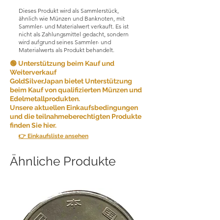
qualitativ hochwertige Produkte und
Dieses Produkt wird als Sammlerstück,
Dienstleistungen anzubieten und die
ähnlich wie Münzen und Banknoten, mit
Kundenzufriedenheit sicherzustellen.
Sammler- und Materialwert verkauft. Es ist
nicht als Zahlungsmittel gedacht, sondern
Aufgrund der Art der von uns
wird aufgrund seines Sammler- und
verkauften Produkte akzeptieren wir
Materialwerts als Produkt behandelt.
aus Gründen der Kundenfreundlichkeit
grundsätzlich keine Rücksendungen.
🟢 Unterstützung beim Kauf und
Weiterverkauf
GoldSilverJapan bietet Unterstützung
Unter bestimmten Umständen können
beim Kauf von qualifizierten Münzen und
wir jedoch ausnahmsweise
Edelmetallprodukten.
Rücksendungen akzeptieren.
Unsere aktuellen Einkaufsbedingungen
Rücksendungen sind möglich, wenn
und die teilnahmeberechtigten Produkte
die folgenden Bedingungen erfüllt
finden Sie hier.
sind:
👉 Einkaufsliste ansehen
Falscher Artikel: Wenn Sie einen
anderen Artikel erhalten als den, den
Ähnliche Produkte
Sie bestellt haben, informieren Sie uns
bitte innerhalb von [5 Tagen] nach
Erhalt des Artikels. Wir senden Ihnen
dann den richtigen Artikel zu und
übernehmen alle zusätzlich
anfallenden Versandkosten.