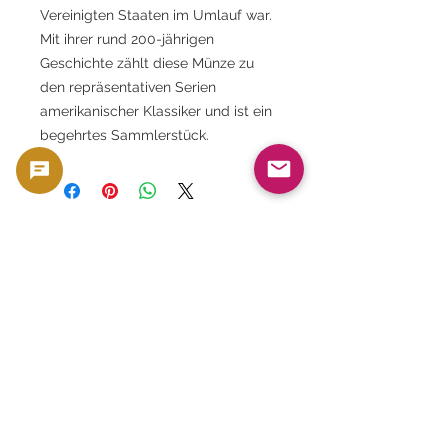
Vereinigten Staaten im Umlauf war.
Mit ihrer rund 200-jährigen
Geschichte zählt diese Münze zu
den repräsentativen Serien
amerikanischer Klassiker und ist ein
begehrtes Sammlerstück.
Dieses Produkt wird als Sammlerstück,
ähnlich wie Münzen und Banknoten, mit
Sammler- und Materialwert verkauft. Es ist
nicht als Zahlungsmittel gedacht, sondern
wird aufgrund seines Sammler- und
Materialwerts als Produkt behandelt.
🟢 Unterstützung beim Kauf und
Weiterverkauf
GoldSilverJapan bietet Unterstützung
beim Kauf von qualifizierten Münzen und
Edelmetallprodukten.
Unsere aktuellen Einkaufsbedingungen
und die teilnahmeberechtigten Produkte