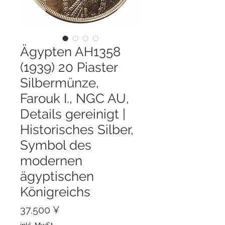
Ägypten AH1358
(1939) 20 Piaster
Silbermünze,
Farouk I., NGC AU,
Details gereinigt |
Historisches Silber,
Symbol des
modernen
ägyptischen
Königreichs
Preis
37.500 ¥
inkl. MwSt.