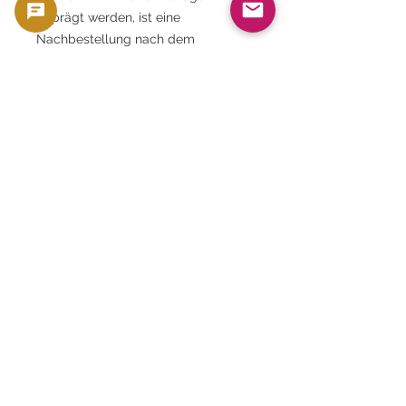
geprägt werden, ist eine
Nachbestellung nach dem
Ausverkauf schwierig. Wir
empfehlen Ihnen daher, Ihre Münzen
möglichst bald zu erwerben.
Schlussnachricht
Dieses Set, das erste Reverse-Proof-
Münzset der Vereinigten Staaten, ist
von historischer Bedeutung und
mehr als nur ein Sammlerstück; es
ist ein Zeugnis einer Ära.
Diese 10 Münzen funkeln im Licht
und erzählen eine Geschichte – sie
werden Ihrer Sammlung mit