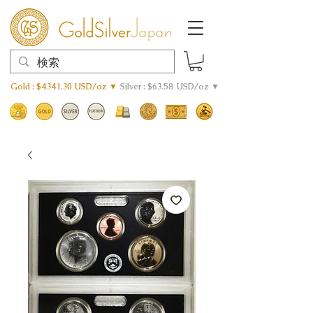
Gold : $4341.30 USD/oz ▼
Silver : $63.58 USD/oz ▼