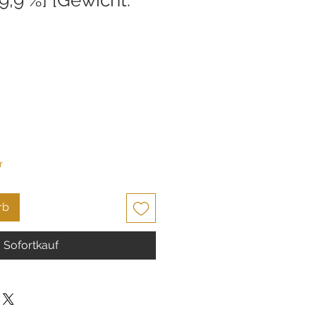
r
rb
Sofortkauf