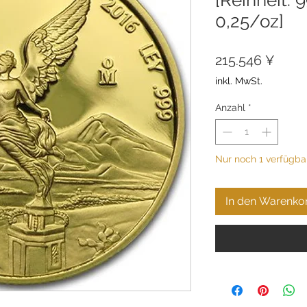
0,25/oz]
Preis
215.546 ¥
inkl. MwSt.
Anzahl
*
Nur noch 1 verfügba
In den Warenko