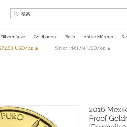
Silbermünze
Goldbarren
Platin
Antike Münzen
Re
4272.50 USD/oz ▲
Silver : $61.94 USD/oz ▲
2016 Mexik
Proof Gold
[Reinheit: 