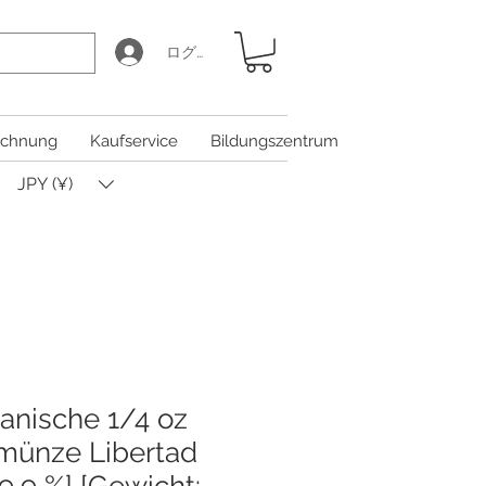
ログイン
chnung
Kaufservice
Bildungszentrum
JPY (¥)
anische 1/4 oz
münze Libertad
99,9 %] [Gewicht: