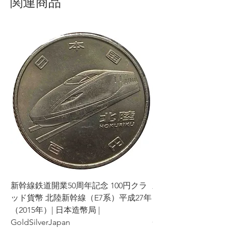
関連商品
新幹線鉄道開業50周年記念 100円クラ
新幹線鉄道開業50周年
ッド貨幣 北陸新幹線（E7系）平成27年
ッド貨幣 上越新幹線
（2015年）| 日本造幣局 |
（2015年）| 日本造幣
GoldSilverJapan
GoldSilverJapan