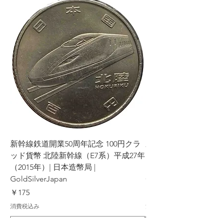
新幹線鉄道開業50周年記念 100円クラ
新幹線鉄道開業50周年
ッド貨幣 北陸新幹線（E7系）平成27年
ッド貨幣 上越新幹線
（2015年）| 日本造幣局 |
（2015年）| 日本造幣
GoldSilverJapan
GoldSilverJapan
価格
価格
￥175
￥175
消費税込み
消費税込み