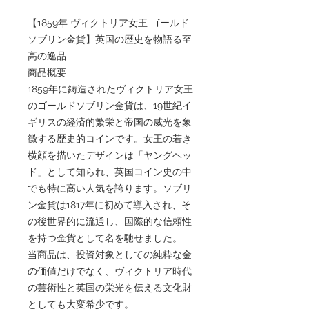
【1859年 ヴィクトリア女王 ゴールド
ソブリン金貨】英国の歴史を物語る至
高の逸品
商品概要
1859年に鋳造されたヴィクトリア女王
のゴールドソブリン金貨は、19世紀イ
ギリスの経済的繁栄と帝国の威光を象
徴する歴史的コインです。女王の若き
横顔を描いたデザインは「ヤングヘッ
ド」として知られ、英国コイン史の中
でも特に高い人気を誇ります。ソブリ
ン金貨は1817年に初めて導入され、そ
の後世界的に流通し、国際的な信頼性
を持つ金貨として名を馳せました。
当商品は、投資対象としての純粋な金
の価値だけでなく、ヴィクトリア時代
の芸術性と英国の栄光を伝える文化財
としても大変希少です。