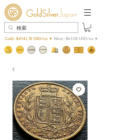
Gold : $4341.30 USD/oz ▼
Silver : $63.58 USD/oz ▼