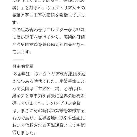
DEF（ブリタニアの女王、信仰の守護
者）」と刻まれ、ヴィクトリア女王の
威厳と英国王室の伝統を象徴していま
す。
この組み合わせはコレクターから非常
に高い評価を受けており、美術的価値
と歴史的意義を兼ね備えた作品となっ
ています。
⸻
歴史的背景
1859年は、ヴィクトリア朝が絶頂を迎
えつつある時代でした。産業革命によ
って英国は「世界の工場」と呼ばれ、
経済力と軍事力を背景に世界の覇権を
握っていました。このソブリン金貨
は、まさにその時代の繁栄を象徴する
ものであり、世界各地の取引や金融に
おいて信頼される国際通貨としても流
通しました。