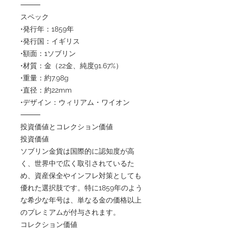
⸻
スペック
•発行年：1859年
•発行国：イギリス
•額面：1ソブリン
•材質：金（22金、純度91.67%）
•重量：約7.98g
•直径：約22mm
•デザイン：ウィリアム・ワイオン
⸻
投資価値とコレクション価値
投資価値
ソブリン金貨は国際的に認知度が高
く、世界中で広く取引されているた
め、資産保全やインフレ対策としても
優れた選択肢です。特に1859年のよう
な希少な年号は、単なる金の価格以上
のプレミアムが付与されます。
コレクション価値