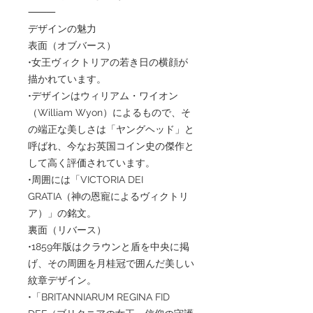
⸻
デザインの魅力
表面（オブバース）
•女王ヴィクトリアの若き日の横顔が
描かれています。
•デザインはウィリアム・ワイオン
（William Wyon）によるもので、そ
の端正な美しさは「ヤングヘッド」と
呼ばれ、今なお英国コイン史の傑作と
して高く評価されています。
•周囲には「VICTORIA DEI
GRATIA（神の恩寵によるヴィクトリ
ア）」の銘文。
裏面（リバース）
•1859年版はクラウンと盾を中央に掲
げ、その周囲を月桂冠で囲んだ美しい
紋章デザイン。
•「BRITANNIARUM REGINA FID