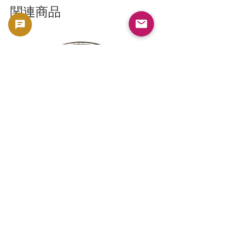
関連商品
新幹線鉄道開業50周年記念 100円クラ
新幹線鉄道開業50周年
ッド貨幣 北陸新幹線（E7系）平成27年
ッド貨幣 上越新幹線
（2015年）| 日本造幣局 |
（2015年）| 日本造幣