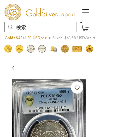
Gold : $4341.30 USD/oz ▼
Silver : $63.58 USD/oz ▼