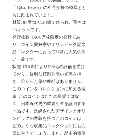
「1964 Tokyo」の年号が桜の模様とと
もに刻まれています。
材質: 純度92.5%の銀で作られ、重さは
20グラムです。
発行枚数: 1500万枚限定の発行であ
り、コイン愛好家やオリンピック記念
品コレクターにとって非常に人気の高
い一品です。
状態: PCGSによりMS65の評価を受け
ており、鮮明な打刻と高い光沢を持
ち、目立った傷や摩耗はありません。
このコインをコレクションに加える理
由: このコインはただの銀貨ではな
く、日本近代史の重要な章を証明する
一品です。洗練されたデザインとオリ
ンピックの意義を持つこのコインは、
どのような収集品コレクションにも完
璧に合うでしょう。また、歴史的価値