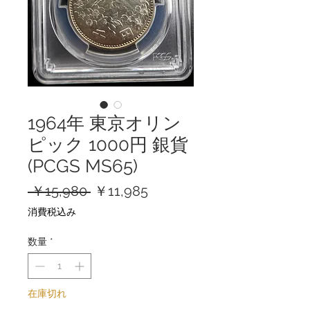
1964年 東京オリン
ピック 1000円 銀貨
(PCGS MS65)
通
セ
 ￥15,980 
￥11,985
常
ー
消費税込み
価
ル
格
価
数量
*
格
在庫切れ