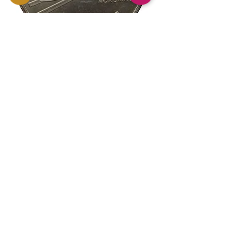
新幹線鉄道開業50周年記念 100円クラ
新幹線鉄道開業50周年
ッド貨幣 北陸新幹線（E7系）平成27年
ッド貨幣 上越新幹線
（2015年）| 日本造幣局 |
（2015年）| 日本造幣
GoldSilverJapan
GoldSilverJapan
価格
価格
￥175
￥175
消費税込み
消費税込み
カートに追加する