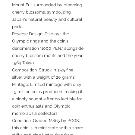
Mount Fuji surrounded by blooming
cherry blossoms, symbolizing
Japan's natural beauty and cultural
pride.
Reverse Design: Displays the
Olympic rings and the coin's
denomination "1000 YEN," alongside
cherry blossom motifs and the year
1964 Tokyo.
Composition: Struck in .925 fine
silver with a weight of 20 grams.
Mintage: Limited mintage with only
15 million coins produced, making it
a highly sought-after collectible for
coin enthusiasts and Olympic
memorabilia collectors.
Condition: Graded MS65 by PCGS,
this coin is in mint state with a sharp
strike and high luster, free from