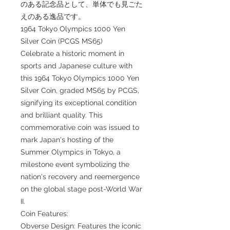
のある記念品として、単体でも見ごた
えのある逸品です。
1964 Tokyo Olympics 1000 Yen
Silver Coin (PCGS MS65)
Celebrate a historic moment in
sports and Japanese culture with
this 1964 Tokyo Olympics 1000 Yen
Silver Coin, graded MS65 by PCGS,
signifying its exceptional condition
and brilliant quality. This
commemorative coin was issued to
mark Japan's hosting of the
Summer Olympics in Tokyo, a
milestone event symbolizing the
nation's recovery and reemergence
on the global stage post-World War
II.
Coin Features:
Obverse Design: Features the iconic