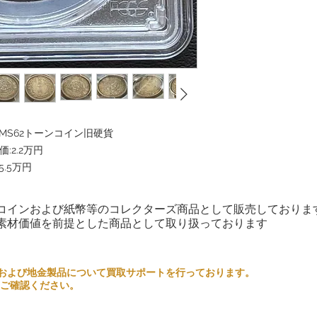
合による返品は受け付
ただし、特定の状況に
ともございます。以下
です
誤った商品：ご注文と
受け取った日から[5日
品を送付させていただ
いたします。
GS MS62トーンコイン旧硬貨
:2.2万円
ご注文の一部または複
5.5万円
合、弊社は将来の取引
ご注文前に商品や条件
決定いただくようお願
コインおよび紙幣等のコレクターズ商品として販売しておりま
お客様のご理解とご協
素材価値を前提とした商品として取り扱っております
を最優先に考え、良い
善の努力をいたします
るコインおよび地金製品について買取サポートを行っております。
情報提供
ご確認ください。
当社のウェブサイトや
般的な情報提供を目的
を目的としていません