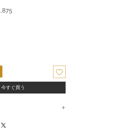
セ
,875
ー
ル
価
格
今すぐ買う
バージャパンでは、高品質な商品とサ
様ご満足度をいただけるよう心がけて
品の性質上、原則としてお客様のご都