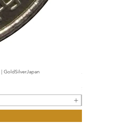
dSilverJapan
新幹線鉄道開業50周年記念 1
価格
￥175
消費税込み