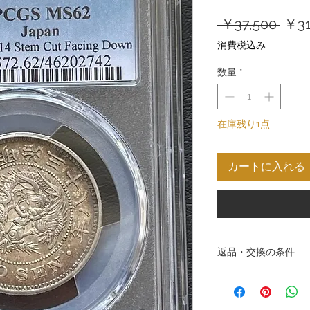
通
 ￥37,500 
￥31
常
消費税込み
価
数量
*
格
在庫残り1点
カートに入れる
返品・交換の条件
株式会社ゴールドシル
ービスを提供し、お客
おります。販売する商