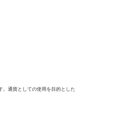
けておりません。
よっては例外的に返品を受け付けるこ
の条件を満たす場合には、返品が可能
異なる商品が届いた場合には、商品を
間]以内にお知らせください。正しい商
き、発生する追加の送料も弊社が負担
数のキャンセルを連続して行った場
をお断りすることがあります。
を十分に検討していただき、慎重にご
いいたします。
す。通貨としての使用を目的とした
力に感謝いたします。お客様の満足度
ショッピング体験を提供するため、最
。
サービスに掲載されている情報は、一
としており、投資に関する助言や勧誘
。当社は、提供する情報が正確である