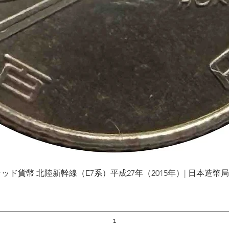
貨幣 北陸新幹線（E7系）平成27年（2015年）| 日本造幣局 | Gol
クイックビュー