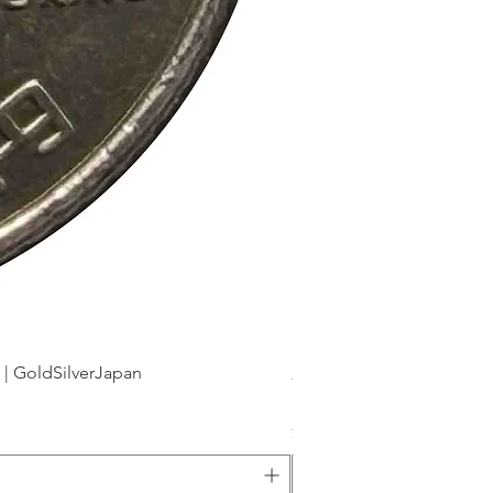
dSilverJapan
新幹線鉄道開業50周年記念 1
価格
￥175
消費税込み