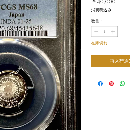
価
￥40,000
格
消費税込み
数量
*
在庫切れ
再入荷通