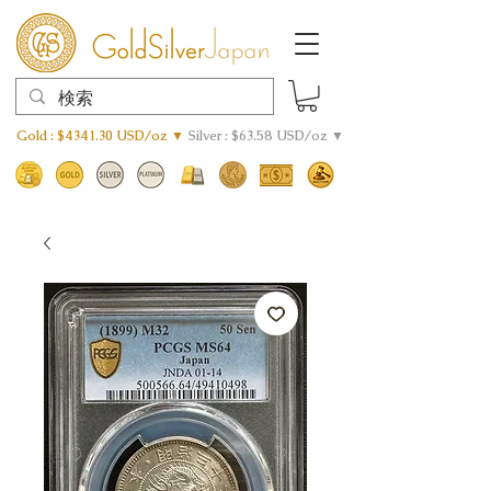
Gold : $4341.30 USD/oz ▼
Silver : $63.58 USD/oz ▼