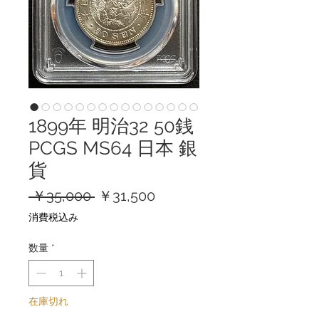
1899年 明治32 50銭
PCGS MS64 日本 銀
貨
通
セ
 ￥35,000 
￥31,500
常
ー
消費税込み
価
ル
格
価
数量
*
格
在庫切れ