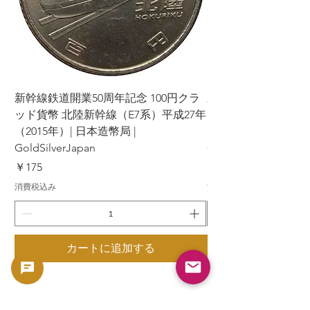
新幹線鉄道開業50周年記念 100円クラ
新幹線鉄道開業50周年
ッド貨幣 北陸新幹線（E7系）平成27年
ッド貨幣 上越新幹線
（2015年）| 日本造幣局 |
（2015年）| 日本造幣
GoldSilverJapan
GoldSilverJapan
価格
価格
￥175
￥175
消費税込み
消費税込み
カートに追加する