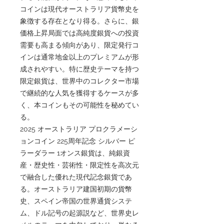
コインは現代オーストラリア貨幣史を
象徴する存在となり得る。さらに、銀
価格上昇局面では高純度銀貨への投資
需要も高まる傾向があり、限定発行コ
インは通常地金以上のプレミアムが形
成されやすい。特に歴史テーマを持つ
限定銀貨は、世界中のコレクター市場
で継続的な人気を獲得するケースが多
く、本コインもその可能性を秘めてい
る。
2025 オーストラリア プロクラメーシ
ョンコイン 225周年記念 シルバー ピ
ラーダラー 1オンス銀貨は、純銀資
産・歴史性・芸術性・限定性を高次元
で融合した優れた現代記念銀貨であ
る。オーストラリア建国初期の貨幣
史、スペイン帝国の世界通貨システ
ム、ドル記号の起源説など、世界史レ