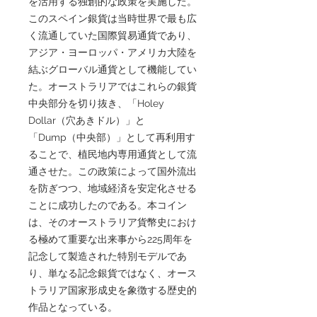
を活用する独創的な政策を実施した。
このスペイン銀貨は当時世界で最も広
く流通していた国際貿易通貨であり、
アジア・ヨーロッパ・アメリカ大陸を
結ぶグローバル通貨として機能してい
た。オーストラリアではこれらの銀貨
中央部分を切り抜き、「Holey
Dollar（穴あきドル）」と
「Dump（中央部）」として再利用す
ることで、植民地内専用通貨として流
通させた。この政策によって国外流出
を防ぎつつ、地域経済を安定化させる
ことに成功したのである。本コイン
は、そのオーストラリア貨幣史におけ
る極めて重要な出来事から225周年を
記念して製造された特別モデルであ
り、単なる記念銀貨ではなく、オース
トラリア国家形成史を象徴する歴史的
作品となっている。