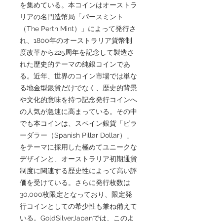
を集めている。本コインはオーストラ
リアの名門造幣局「パースミント
（The Perth Mint）」によって発行さ
れ、1800年のオーストラリア貨幣制
度改革から225周年を記念して製造さ
れた歴史的テーマの純銀コインであ
る。近年、世界のコイン市場では単な
る地金型銀貨だけでなく、歴史的背景
や文化的意味を持つ記念発行コインへ
の人気が急速に高まっている。その中
でも本コインは、スペイン銀貨「ピラ
ーダラー（Spanish Pillar Dollar）」
をテーマに採用した極めてユニークな
デザインと、オーストラリア初期通貨
制度に関連する歴史性によって高い評
価を受けている。さらに発行枚数は
30,000枚限定となっており、限定発
行コインとしての希少性も兼ね備えて
いる。GoldSilverJapanでは、このよ