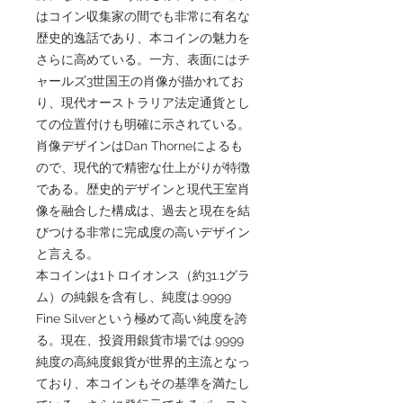
はコイン収集家の間でも非常に有名な
歴史的逸話であり、本コインの魅力を
さらに高めている。一方、表面にはチ
ャールズ3世国王の肖像が描かれてお
り、現代オーストラリア法定通貨とし
ての位置付けも明確に示されている。
肖像デザインはDan Thorneによるも
ので、現代的で精密な仕上がりが特徴
である。歴史的デザインと現代王室肖
像を融合した構成は、過去と現在を結
びつける非常に完成度の高いデザイン
と言える。
本コインは1トロイオンス（約31.1グラ
ム）の純銀を含有し、純度は.9999
Fine Silverという極めて高い純度を誇
る。現在、投資用銀貨市場では.9999
純度の高純度銀貨が世界的主流となっ
ており、本コインもその基準を満たし