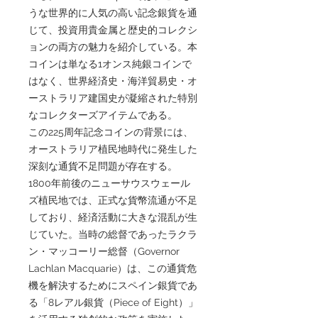
うな世界的に人気の高い記念銀貨を通
じて、投資用貴金属と歴史的コレクシ
ョンの両方の魅力を紹介している。本
コインは単なる1オンス純銀コインで
はなく、世界経済史・海洋貿易史・オ
ーストラリア建国史が凝縮された特別
なコレクターズアイテムである。
この225周年記念コインの背景には、
オーストラリア植民地時代に発生した
深刻な通貨不足問題が存在する。
1800年前後のニューサウスウェール
ズ植民地では、正式な貨幣流通が不足
しており、経済活動に大きな混乱が生
じていた。当時の総督であったラクラ
ン・マッコーリー総督（Governor
Lachlan Macquarie）は、この通貨危
機を解決するためにスペイン銀貨であ
る「8レアル銀貨（Piece of Eight）」