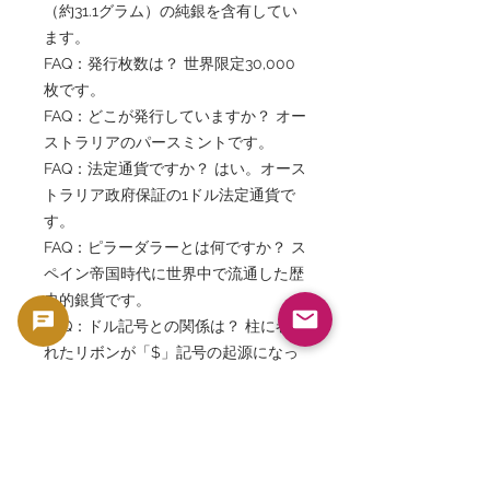
（約31.1グラム）の純銀を含有してい
ます。
FAQ：発行枚数は？ 世界限定30,000
枚です。
FAQ：どこが発行していますか？ オー
ストラリアのパースミントです。
FAQ：法定通貨ですか？ はい。オース
トラリア政府保証の1ドル法定通貨で
す。
FAQ：ピラーダラーとは何ですか？ ス
ペイン帝国時代に世界中で流通した歴
史的銀貨です。
FAQ：ドル記号との関係は？ 柱に巻か
れたリボンが「$」記号の起源になっ
たという説があります。
FAQ：チャールズ3世肖像は珍しいで
すか？ はい。新国王時代の比較的新
しい発行モデルです。
FAQ：投資対象として人気ですか？ 高