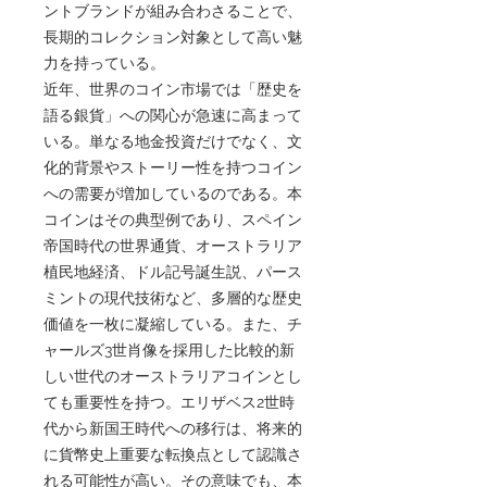
ントブランドが組み合わさることで、
長期的コレクション対象として高い魅
力を持っている。
近年、世界のコイン市場では「歴史を
語る銀貨」への関心が急速に高まって
いる。単なる地金投資だけでなく、文
化的背景やストーリー性を持つコイン
への需要が増加しているのである。本
コインはその典型例であり、スペイン
帝国時代の世界通貨、オーストラリア
植民地経済、ドル記号誕生説、パース
ミントの現代技術など、多層的な歴史
価値を一枚に凝縮している。また、チ
ャールズ3世肖像を採用した比較的新
しい世代のオーストラリアコインとし
ても重要性を持つ。エリザベス2世時
代から新国王時代への移行は、将来的
に貨幣史上重要な転換点として認識さ
れる可能性が高い。その意味でも、本