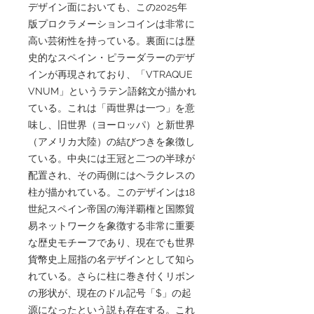
デザイン面においても、この2025年
版プロクラメーションコインは非常に
高い芸術性を持っている。裏面には歴
史的なスペイン・ピラーダラーのデザ
インが再現されており、「VTRAQUE
VNUM」というラテン語銘文が描かれ
ている。これは「両世界は一つ」を意
味し、旧世界（ヨーロッパ）と新世界
（アメリカ大陸）の結びつきを象徴し
ている。中央には王冠と二つの半球が
配置され、その両側にはヘラクレスの
柱が描かれている。このデザインは18
世紀スペイン帝国の海洋覇権と国際貿
易ネットワークを象徴する非常に重要
な歴史モチーフであり、現在でも世界
貨幣史上屈指の名デザインとして知ら
れている。さらに柱に巻き付くリボン
の形状が、現在のドル記号「$」の起
源になったという説も存在する。これ