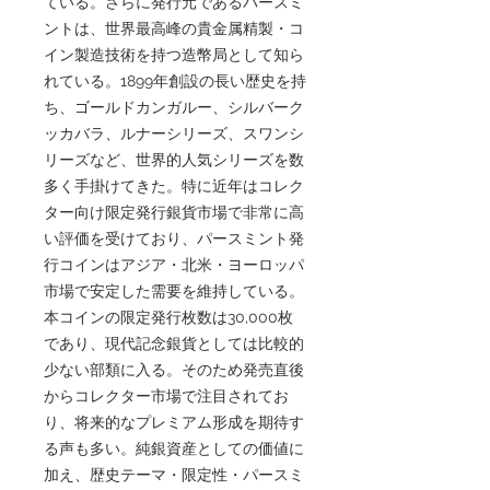
ている。さらに発行元であるパースミ
ントは、世界最高峰の貴金属精製・コ
イン製造技術を持つ造幣局として知ら
れている。1899年創設の長い歴史を持
ち、ゴールドカンガルー、シルバーク
ッカバラ、ルナーシリーズ、スワンシ
リーズなど、世界的人気シリーズを数
多く手掛けてきた。特に近年はコレク
ター向け限定発行銀貨市場で非常に高
い評価を受けており、パースミント発
行コインはアジア・北米・ヨーロッパ
市場で安定した需要を維持している。
本コインの限定発行枚数は30,000枚
であり、現代記念銀貨としては比較的
少ない部類に入る。そのため発売直後
からコレクター市場で注目されてお
り、将来的なプレミアム形成を期待す
る声も多い。純銀資産としての価値に
加え、歴史テーマ・限定性・パースミ